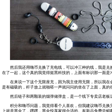
然后我还用嗨币兑换了充电线，可以冲三种的线，我是兑
在了一起，这个真的我觉得挺黑科技的，上面有标识那一面是
在来说一下这个无限座充，因为我主使用无限，所以我在
是有磁吸的，杆子放上就啪嗒一声就问问的坐在了上面，真的
然后链子和两颗装的烟弹储弹盒，是一个线下专卖店老板送
积分和嗨币问题，我觉得看个人喜欢，但我建议嗨币兑换
上就是黑金了，嘿嘿，黑金悦享家很合适的。有新品免费尝鲜