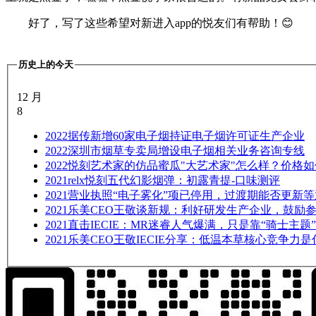
好了，写了这些希望对新进入app的悦友们有帮助！😊
历史上的今天
12 月
8
2022
据传新增60家电子烟持证电子烟许可证生产企业
2022
深圳市烟草专卖局增设电子烟相关业务咨询专线
2022
悦刻艺术家的仿品蜜瓜"大艺术家"怎么样？价格如
2021
relx悦刻五代幻影烟弹：初露青提-口味测评
2021
营业执照“电子雾化”项已停用，过渡期能否更新等
2021
乐美CEO王敬谈新规：利好研发生产企业，鼓励
2021
直击IECIE：MR迷睿人气爆满，只是靠“骑士主题
2021
乐美CEO王敬IECIE分享：低温本草核心竞争力是