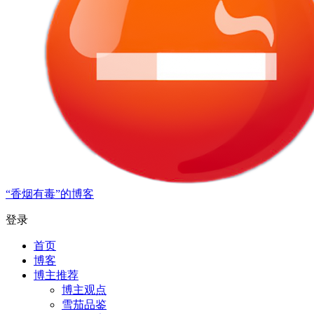
“香烟有毒”的博客
登录
首页
博客
博主推荐
博主观点
雪茄品鉴