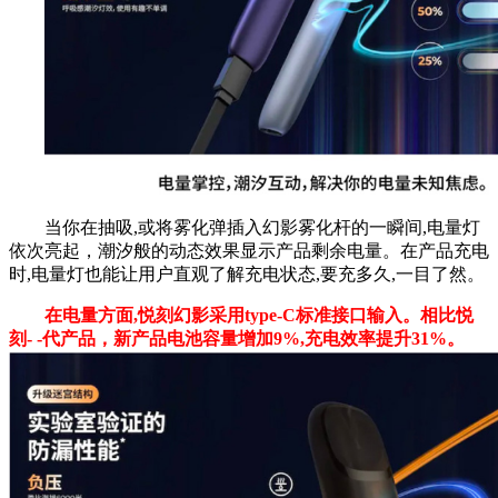
当你在抽吸,或将雾化弹插入幻影雾化杆的一瞬间,电量灯
依次亮起，潮汐般的动态效果显示产品剩余电量。在产品充电
时,电量灯也能让用户直观了解充电状态,要充多久,一目了然。
在电量方面,悦刻幻影采用type-C标准接口输入。相比悦
刻- -代产品，新产品电池容量增加9%,充电效率提升31%。