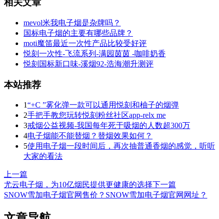
相关文章
mevol米我电子烟是杂牌吗？
国标电子烟的主要有哪些品牌？
moti魔笛最近一次性产品比较受好评
悦刻一次性-飞流系列-满园茵茵 -咖啡奶香
悦刻国标新口味-溪烟92-浩海潮升测评
本站推荐
1
“+C ”雾化弹一款可以通用悦刻和柚子的烟弹
2
手把手教您玩转悦刻粉丝社区app-relx me
3
戒烟公益视频-我国每年死于吸烟的人数超300万
4
电子烟能不能替烟？替烟效果如何？
5
使用电子烟一段时间后，再次抽普通香烟的感觉，听听
大家的看法
上一篇
尤云电子烟，为10亿烟民提供更健康的选择
下一篇
SNOW雪加电子烟官网售价？SNOW雪加电子烟官网网址？
文章导航