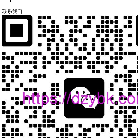
联
系
我
们