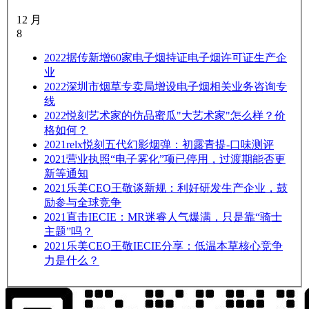
12 月
8
2022
据传新增60家电子烟持证电子烟许可证生产企
业
2022
深圳市烟草专卖局增设电子烟相关业务咨询专
线
2022
悦刻艺术家的仿品蜜瓜"大艺术家"怎么样？价
格如何？
2021
relx悦刻五代幻影烟弹：初露青提-口味测评
2021
营业执照“电子雾化”项已停用，过渡期能否更
新等通知
2021
乐美CEO王敬谈新规：利好研发生产企业，鼓
励参与全球竞争
2021
直击IECIE：MR迷睿人气爆满，只是靠“骑士
主题”吗？
2021
乐美CEO王敬IECIE分享：低温本草核心竞争
力是什么？