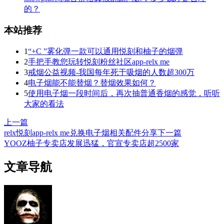
的？
本站推荐
1
“+C ”雾化弹一款可以通用悦刻和柚子的烟弹
2
手把手教您玩转悦刻粉丝社区app-relx me
3
戒烟公益视频-我国每年死于吸烟的人数超300万
4
电子烟能不能替烟？替烟效果如何？
5
使用电子烟一段时间后，再次抽普通香烟的感觉，听听
大家的看法
上一篇
relx悦刻app-relx me兑换电子烟相关配件分享
下一篇
YOOZ柚子专卖店发展迅猛，官宣专卖店超2500家
文章导航