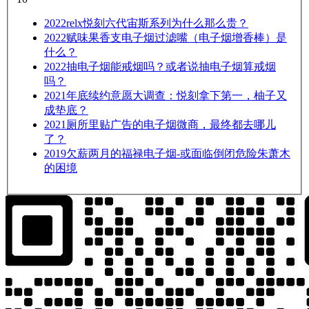
2022
relx悦刻六代宙斯系列为什么那么贵？
2022
赋味果香支电子烟过滤嘴（电子烟增香棒）是
什么？
2022
抽电子烟能戒烟吗？或者说抽电子烟算戒烟
吗？
2021
年底续约意愿大调查：悦刻拿下第一，柚子又
成垫底？
2021
厕所里贴广告的电子烟微商，最终都去哪儿
了？
2019
欠薪两月的福禄电子烟-或面临倒闭危险朱萧木
的困境