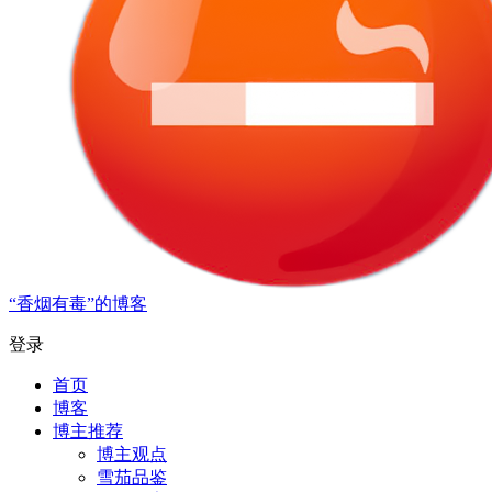
“香烟有毒”的博客
登录
首页
博客
博主推荐
博主观点
雪茄品鉴