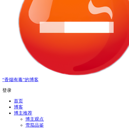
“香烟有毒”的博客
登录
首页
博客
博主推荐
博主观点
雪茄品鉴