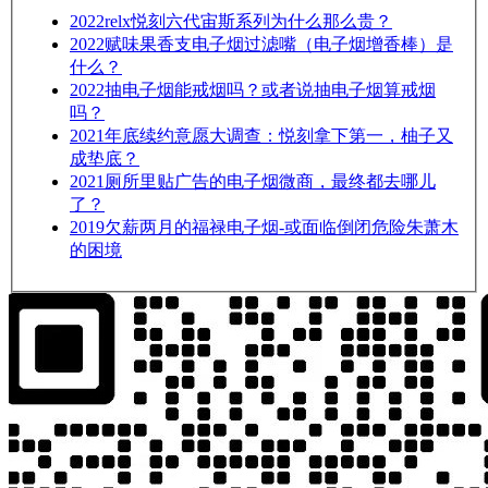
2022
relx悦刻六代宙斯系列为什么那么贵？
2022
赋味果香支电子烟过滤嘴（电子烟增香棒）是
什么？
2022
抽电子烟能戒烟吗？或者说抽电子烟算戒烟
吗？
2021
年底续约意愿大调查：悦刻拿下第一，柚子又
成垫底？
2021
厕所里贴广告的电子烟微商，最终都去哪儿
了？
2019
欠薪两月的福禄电子烟-或面临倒闭危险朱萧木
的困境