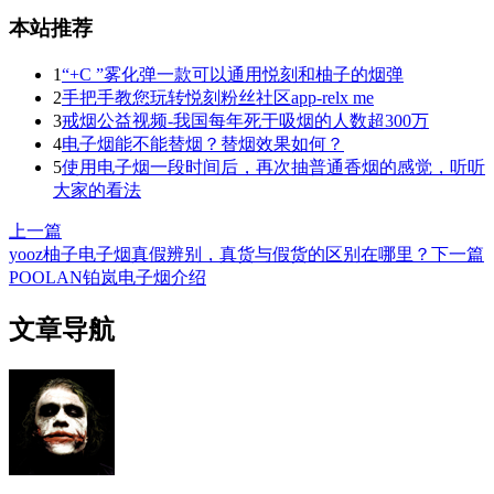
本站推荐
1
“+C ”雾化弹一款可以通用悦刻和柚子的烟弹
2
手把手教您玩转悦刻粉丝社区app-relx me
3
戒烟公益视频-我国每年死于吸烟的人数超300万
4
电子烟能不能替烟？替烟效果如何？
5
使用电子烟一段时间后，再次抽普通香烟的感觉，听听
大家的看法
上一篇
yooz柚子电子烟真假辨别，真货与假货的区别在哪里？
下一篇
POOLAN铂岚电子烟介绍
文章导航