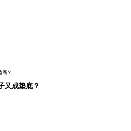
垫底？
子又成垫底？