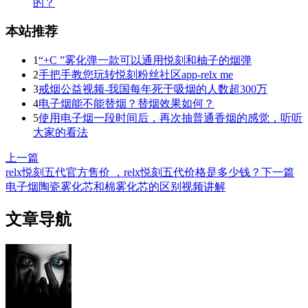
的？
本站推荐
1
“+C ”雾化弹一款可以通用悦刻和柚子的烟弹
2
手把手教您玩转悦刻粉丝社区app-relx me
3
戒烟公益视频-我国每年死于吸烟的人数超300万
4
电子烟能不能替烟？替烟效果如何？
5
使用电子烟一段时间后，再次抽普通香烟的感觉，听听
大家的看法
上一篇
relx悦刻五代官方售价 ，relx悦刻五代价格是多少钱？
下一篇
电子烟陶瓷雾化芯和棉雾化芯的区别视频讲解
文章导航