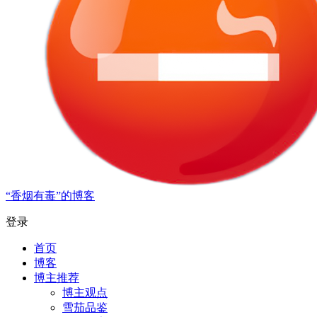
“香烟有毒”的博客
登录
首页
博客
博主推荐
博主观点
雪茄品鉴