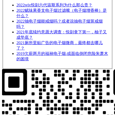
2022
relx悦刻六代宙斯系列为什么那么贵？
2022
赋味果香支电子烟过滤嘴（电子烟增香棒）是
什么？
2022
抽电子烟能戒烟吗？或者说抽电子烟算戒烟
吗？
2021
年底续约意愿大调查：悦刻拿下第一，柚子又
成垫底？
2021
厕所里贴广告的电子烟微商，最终都去哪儿
了？
2019
欠薪两月的福禄电子烟-或面临倒闭危险朱萧木
的困境