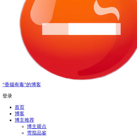
“香烟有毒”的博客
登录
首页
博客
博主推荐
博主观点
雪茄品鉴