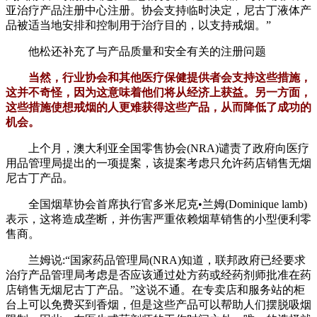
亚治疗产品注册中心注册。协会支持临时决定，尼古丁液体产
品被适当地安排和控制用于治疗目的，以支持戒烟。”
他松还补充了与产品质量和安全有关的注册问题
当然，行业协会和其他医疗保健提供者会支持这些措施，
这并不奇怪，因为这意味着他们将从经济上获益。另一方面，
这些措施使想戒烟的人更难获得这些产品，从而降低了成功的
机会。
上个月，澳大利亚全国零售协会(NRA)谴责了政府向医疗
用品管理局提出的一项提案，该提案考虑只允许药店销售无烟
尼古丁产品。
全国烟草协会首席执行官多米尼克•兰姆(Dominique lamb)
表示，这将造成垄断，并伤害严重依赖烟草销售的小型便利零
售商。
兰姆说:“国家药品管理局(NRA)知道，联邦政府已经要求
治疗产品管理局考虑是否应该通过处方药或经药剂师批准在药
店销售无烟尼古丁产品。”这说不通。在专卖店和服务站的柜
台上可以免费买到香烟，但是这些产品可以帮助人们摆脱吸烟