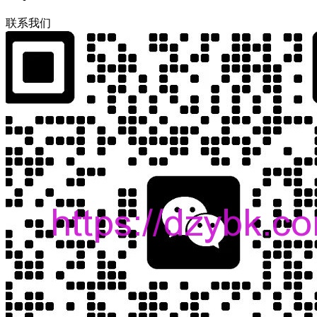
联
系
我
们