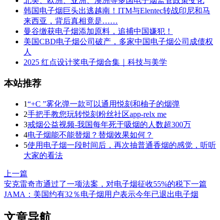
北美、欧洲、亚洲、澳洲等多国电子烟监管政策变化
韩国电子烟巨头出逃越南！ITM与Elentec转战印尼和马
来西亚，背后真相竟是……
曼谷缴获电子烟添加原料，追捕中国嫌犯！
美国CBD电子烟公司破产，多家中国电子烟公司成债权
人
2025 红点设计奖电子烟合集｜科技与美学
本站推荐
1
“+C ”雾化弹一款可以通用悦刻和柚子的烟弹
2
手把手教您玩转悦刻粉丝社区app-relx me
3
戒烟公益视频-我国每年死于吸烟的人数超300万
4
电子烟能不能替烟？替烟效果如何？
5
使用电子烟一段时间后，再次抽普通香烟的感觉，听听
大家的看法
上一篇
安克雷奇市通过了一项法案，对电子烟征收55%的税
下一篇
JAMA：美国约有32％电子烟用户表示今年已退出电子烟
文章导航