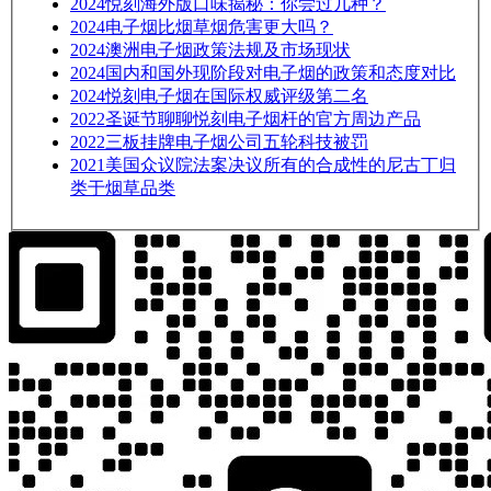
2024
悦刻海外版口味揭秘：你尝过几种？
2024
电子烟比烟草烟危害更大吗？
2024
澳洲电子烟政策法规及市场现状
2024
国内和国外现阶段对电子烟的政策和态度对比
2024
悦刻电子烟在国际权威评级第二名
2022
圣诞节聊聊悦刻电子烟杆的官方周边产品
2022
三板挂牌电子烟公司五轮科技被罚
2021
美国众议院法案决议所有的合成性的尼古丁归
类于烟草品类