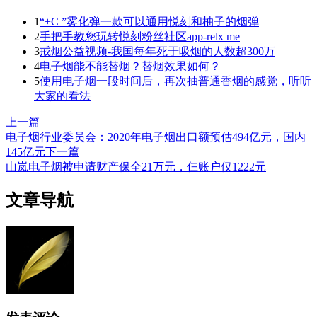
1
“+C ”雾化弹一款可以通用悦刻和柚子的烟弹
2
手把手教您玩转悦刻粉丝社区app-relx me
3
戒烟公益视频-我国每年死于吸烟的人数超300万
4
电子烟能不能替烟？替烟效果如何？
5
使用电子烟一段时间后，再次抽普通香烟的感觉，听听
大家的看法
上一篇
电子烟行业委员会：2020年电子烟出口额预估494亿元，国内
145亿元
下一篇
山岚电子烟被申请财产保全21万元，仨账户仅1222元
文章导航