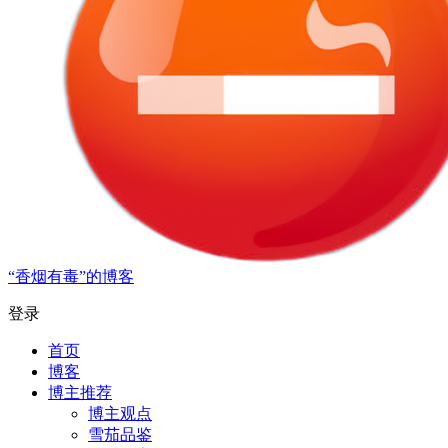
“香烟有毒”的博客
登录
首页
博客
博主推荐
博主观点
雪茄品鉴