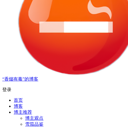
“香烟有毒”的博客
登录
首页
博客
博主推荐
博主观点
雪茄品鉴