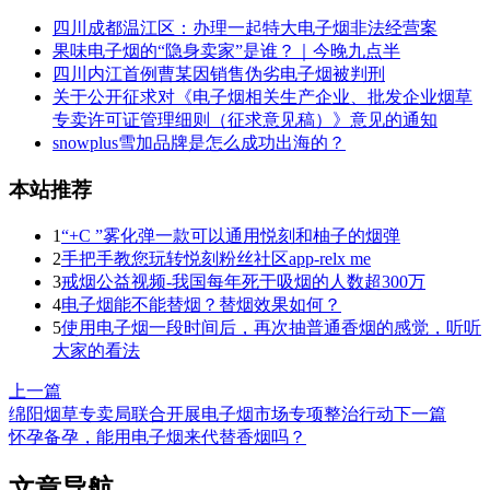
四川成都温江区：办理一起特大电子烟非法经营案
果味电子烟的“隐身卖家”是谁？｜今晚九点半
四川内江首例曹某因销售伪劣电子烟被判刑
关于公开征求对《电子烟相关生产企业、批发企业烟草
专卖许可证管理细则（征求意见稿）》意见的通知
snowplus雪加品牌是怎么成功出海的？
本站推荐
1
“+C ”雾化弹一款可以通用悦刻和柚子的烟弹
2
手把手教您玩转悦刻粉丝社区app-relx me
3
戒烟公益视频-我国每年死于吸烟的人数超300万
4
电子烟能不能替烟？替烟效果如何？
5
使用电子烟一段时间后，再次抽普通香烟的感觉，听听
大家的看法
上一篇
绵阳烟草专卖局联合开展电子烟市场专项整治行动
下一篇
怀孕备孕，能用电子烟来代替香烟吗？
文章导航