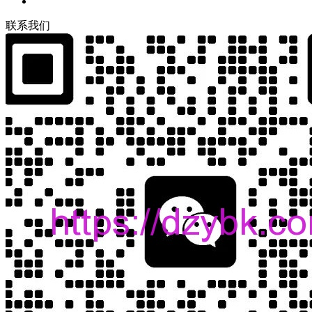
联
系
我
们