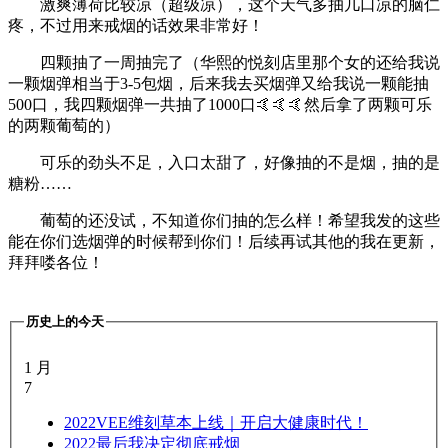
激爽薄荷比较凉（超级凉），这个天气多抽几口凉的脑仁
疼，不过用来戒烟的话效果非常好！
四颗抽了一周抽完了（华熙的悦刻店里那个女的还给我说
一颗烟弹相当于3-5包烟，后来我去买烟弹又给我说一颗能抽
500口，我四颗烟弹一共抽了1000口🤙🤙🤙然后拿了两颗可乐
的两颗葡萄的）
可乐的劲头不足，入口太甜了，好像抽的不是烟，抽的是
糖粉……
葡萄的还没试，不知道你们抽的怎么样！希望我发的这些
能在你们选烟弹的时候帮到你们！后续再试其他的我在更新，
拜拜喽各位！
历史上的今天
1 月
7
2022
VEE维刻草本上线｜开启大健康时代！
2022
最后我决定彻底戒烟