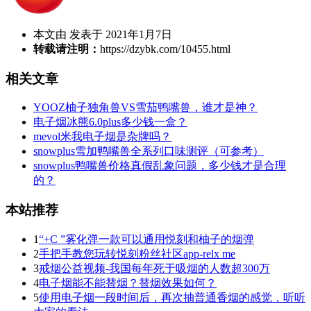
本文由 发表于 2021年1月7日
转载请注明：
https://dzybk.com/10455.html
相关文章
YOOZ柚子独角兽VS雪茄鸭嘴兽，谁才是神？
电子烟冰熊6.0plus多少钱一盒？
mevol米我电子烟是杂牌吗？
snowplus雪加鸭嘴兽全系列口味测评（可参考）
snowplus鸭嘴兽价格真假乱象问题，多少钱才是合理
的？
本站推荐
1
“+C ”雾化弹一款可以通用悦刻和柚子的烟弹
2
手把手教您玩转悦刻粉丝社区app-relx me
3
戒烟公益视频-我国每年死于吸烟的人数超300万
4
电子烟能不能替烟？替烟效果如何？
5
使用电子烟一段时间后，再次抽普通香烟的感觉，听听