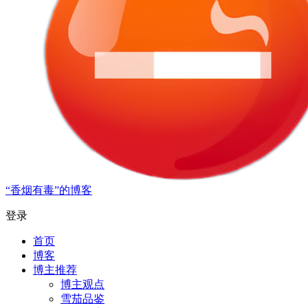
“香烟有毒”的博客
登录
首页
博客
博主推荐
博主观点
雪茄品鉴