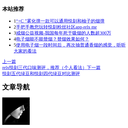
本站推荐
1
“+C ”雾化弹一款可以通用悦刻和柚子的烟弹
2
手把手教您玩转悦刻粉丝社区app-relx me
3
戒烟公益视频-我国每年死于吸烟的人数超300万
4
电子烟能不能替烟？替烟效果如何？
5
使用电子烟一段时间后，再次抽普通香烟的感觉，听听
大家的看法
上一篇
relx悦刻三代口味测评，推荐（个人看法）
下一篇
悦刻五代绿豆和悦刻四代绿豆对比测评
文章导航