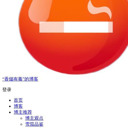
“香烟有毒”的博客
登录
首页
博客
博主推荐
博主观点
雪茄品鉴