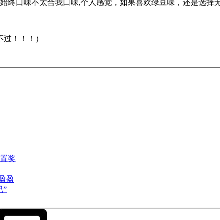
但始终口味不太合我口味,个人感觉，如果喜欢绿豆味，还是选择无
不过！！！）
置奖
扇盈盈
”