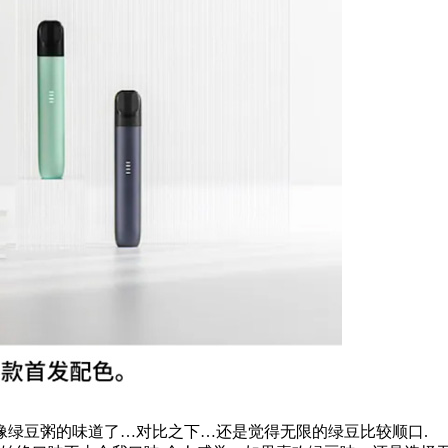
像绿豆粥的味道了…对比之下…还是觉得无限的绿豆比较顺口.