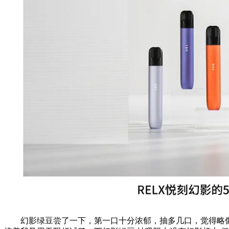
幻影绿豆尝了一下，第一口十分浓郁，抽多几口，觉得略