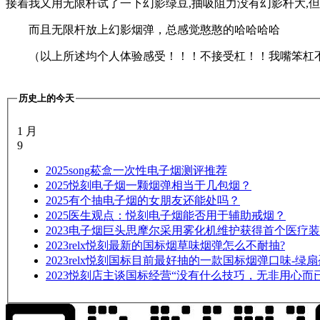
接着我又用无限杆试了一下幻影绿豆,抽吸阻力没有幻影杆大,
而且无限杆放上幻影烟弹，总感觉憨憨的哈哈哈哈
（以上所述均个人体验感受！！！不接受杠！！我嘴笨杠
历史上的今天
1 月
9
2025
song菘盒一次性电子烟测评推荐
2025
悦刻电子烟一颗烟弹相当于几包烟？
2025
有个抽电子烟的女朋友还能处吗？
2025
医生观点：悦刻电子烟能否用于辅助戒烟？
2023
电子烟巨头思摩尔采用雾化机维护获得首个医疗装
2023
relx悦刻最新的国标烟草味烟弹怎么不耐抽?
2023
relx悦刻国标目前最好抽的一款国标烟弹口味-绿
2023
悦刻店主谈国标经营“没有什么技巧，无非用心而已