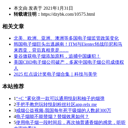
本文由 发表于 2021年1月31日
转载请注明：
https://dzybk.com/10575.html
相关文章
北美、欧洲、亚洲、澳洲等多国电子烟监管政策变化
韩国电子烟巨头出逃越南！ITM与Elentec转战印尼和马
来西亚，背后真相竟是……
曼谷缴获电子烟添加原料，追捕中国嫌犯！
美国CBD电子烟公司破产，多家中国电子烟公司成债权
人
2025 红点设计奖电子烟合集｜科技与美学
本站推荐
1
“+C ”雾化弹一款可以通用悦刻和柚子的烟弹
2
手把手教您玩转悦刻粉丝社区app-relx me
3
戒烟公益视频-我国每年死于吸烟的人数超300万
4
电子烟能不能替烟？替烟效果如何？
5
使用电子烟一段时间后，再次抽普通香烟的感觉，听听