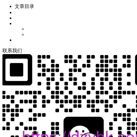
文章目录
联
系
我
们