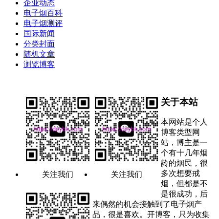
企业动态
电子烟百科
电子烟测评
国际新闻
分类封面
随机文章
浏览博客
关于本站
本网站是个人
博客类型网
站，博主是一
个有十几年烟
龄的烟民，很
多次想要戒
关注我们
关注我们
烟，但都是不
是很成功，后
来偶然的机会接触到了电子烟产
品，很是喜欢。开博客，只为收集