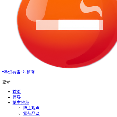
“香烟有毒”的博客
登录
首页
博客
博主推荐
博主观点
雪茄品鉴