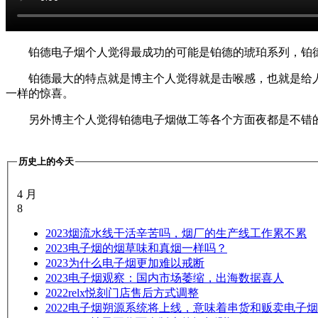
铂德电子烟个人觉得最成功的可能是铂德的琥珀系列，铂
铂德最大的特点就是博主个人觉得就是击喉感，也就是给
一样的惊喜。
另外博主个人觉得铂德电子烟做工等各个方面夜都是不错
历史上的今天
4 月
8
2023
烟流水线干活辛苦吗，烟厂的生产线工作累不累
2023
电子烟的烟草味和真烟一样吗？
2023
为什么电子烟更加难以戒断
2023
电子烟观察：国内市场萎缩，出海数据喜人
2022
relx悦刻门店售后方式调整
2022
电子烟朔源系统将上线，意味着串货和贩卖电子烟