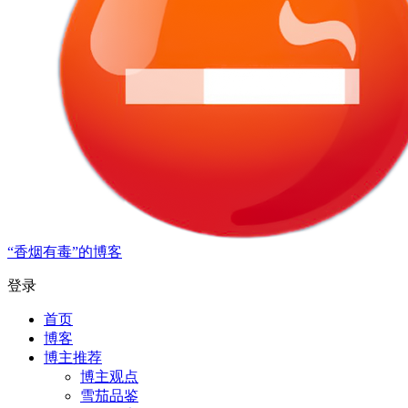
“香烟有毒”的博客
登录
首页
博客
博主推荐
博主观点
雪茄品鉴