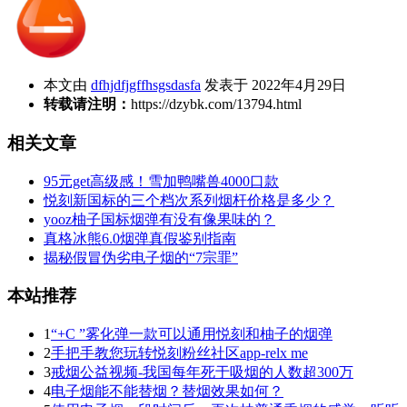
本文由
dfhjdfjgffhsgsdasfa
发表于 2022年4月29日
转载请注明：
https://dzybk.com/13794.html
相关文章
95元get高级感！雪加鸭嘴兽4000口款
悦刻新国标的三个档次系列烟杆价格是多少？
yooz柚子国标烟弹有没有像果味的？
真格冰熊6.0烟弹真假鉴别指南
揭秘假冒伪劣电子烟的“7宗罪”
本站推荐
1
“+C ”雾化弹一款可以通用悦刻和柚子的烟弹
2
手把手教您玩转悦刻粉丝社区app-relx me
3
戒烟公益视频-我国每年死于吸烟的人数超300万
4
电子烟能不能替烟？替烟效果如何？