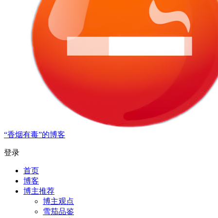
“香烟有毒”的博客
登录
首页
博客
博主推荐
博主观点
雪茄品鉴