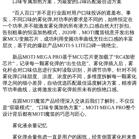
口味专属加热方案，为最爱的口味匹配最合适方案
“百人百口”并不是行业面对用户口味投诉的遮羞布。事
实，不同口味的雾化弹,对功率的要求是不同的，始终恒定在
一个功率,并不能激发雾化弹的所有潜力,口感自然大打折扣。
告别粗暴的恒温加热模式，2020年，MOTI魔笛锐意开发出独
家MCU变频芯片，成功利用变频功率曲线烹饪出口感的丰富
层次，基于此的爆款产品MOTI·S LITE口碑一骑绝尘。
新品MOTI·MEGA PRO基于MCU芯片更加载了“RC4加密
芯片”，记录每一颗雾化弹的“出生信息”。雾化弹插入后，雾
化杆会对口味信息进行实时读取识别，并调节功率。针对不同
雾化弹口味甜度、凉度、浓度的不同，多维度拆解每一颗雾化
弹之间的细小差异，自动优选匹配最佳温度解决方案，精准调
节功率曲线，这将激发出雾化弹前所未有的惊艳口感。
在跟MOTI魔笛产品经理深入交谈后我们了解到，不仅仅
是“双吸模式”、“口味专属加热方案”，MOTI·MEGA PRO整个
设计背后都有MOTI魔笛的巧思与匠心。
雾化液余量记忆
雾化弹余量焦虑一直是用户的困扰，经常倒置雾化杆来查