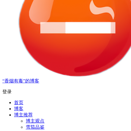
“香烟有毒”的博客
登录
首页
博客
博主推荐
博主观点
雪茄品鉴