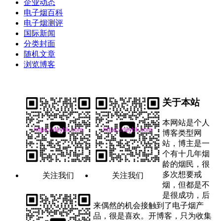
企业动态
电子烟百科
电子烟测评
国际新闻
分类封面
随机文章
浏览博客
关于本站
本网站是个人
博客类型网
站，博主是一
个有十几年烟
龄的烟民，很
多次想要戒
关注我们
关注我们
烟，但都是不
是很成功，后
来偶然的机会接触到了电子烟产
品，很是喜欢。开博客，只为收集