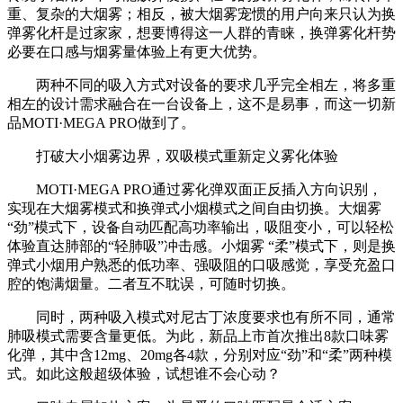
重、复杂的大烟雾；相反，被大烟雾宠惯的用户向来只认为换
弹雾化杆是过家家，想要博得这一人群的青睐，换弹雾化杆势
必要在口感与烟雾量体验上有更大优势。
两种不同的吸入方式对设备的要求几乎完全相左，将多重
相左的设计需求融合在一台设备上，这不是易事，而这一切新
品MOTI·MEGA PRO做到了。
打破大小烟雾边界，双吸模式重新定义雾化体验
MOTI·MEGA PRO通过雾化弹双面正反插入方向识别，
实现在大烟雾模式和换弹式小烟模式之间自由切换。大烟雾
“劲”模式下，设备自动匹配高功率输出，吸阻变小，可以轻松
体验直达肺部的“轻肺吸”冲击感。小烟雾 “柔”模式下，则是换
弹式小烟用户熟悉的低功率、强吸阻的口吸感觉，享受充盈口
腔的饱满烟量。二者互不耽误，可随时切换。
同时，两种吸入模式对尼古丁浓度要求也有所不同，通常
肺吸模式需要含量更低。为此，新品上市首次推出8款口味雾
化弹，其中含12mg、20mg各4款，分别对应“劲”和“柔”两种模
式。如此这般超级体验，试想谁不会心动？