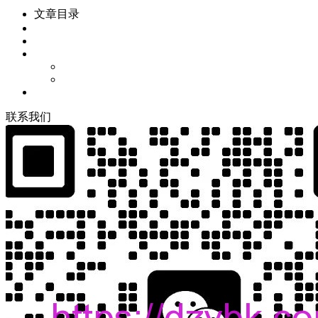
文章目录
联
系
我
们