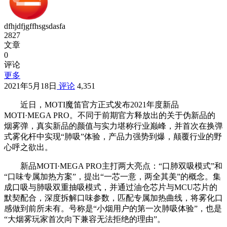
dfhjdfjgffhsgsdasfa
2827
文章
0
评论
更多
2021年5月18日
评论
4,351
近日，MOTI魔笛官方正式发布2021年度新品
MOTI·MEGA PRO。不同于前期官方释放出的关于伪新品的
烟雾弹，真实新品的颜值与实力堪称行业巅峰，并首次在换弹
式雾化杆中实现“肺吸”体验，产品力强势到爆，颠覆行业的野
心呼之欲出。
新品MOTI·MEGA PRO主打两大亮点：“口肺双吸模式”和
“口味专属加热方案”，提出“一芯一意，两全其美”的概念。集
成口吸与肺吸双重抽吸模式，并通过油仓芯片与MCU芯片的
默契配合，深度拆解口味参数，匹配专属加热曲线，将雾化口
感做到前所未有。号称是“小烟用户的第一次肺吸体验”，也是
“大烟雾玩家首次向下兼容无法拒绝的理由”。