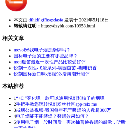
本文由
dfhjdfjgffhsgsdasfa
发表于 2021年5月18日
转载请注明：
https://dzybk.com/10958.html
相关文章
mevol米我电子烟是杂牌吗？
国标电子烟的主要有哪些品牌？
moti魔笛最近一次性产品比较受好评
悦刻一次性-飞流系列-满园茵茵 -咖啡奶香
悦刻国标新口味-溪烟92-浩海潮升测评
本站推荐
1
“+C ”雾化弹一款可以通用悦刻和柚子的烟弹
2
手把手教您玩转悦刻粉丝社区app-relx me
3
戒烟公益视频-我国每年死于吸烟的人数超300万
4
电子烟能不能替烟？替烟效果如何？
5
使用电子烟一段时间后，再次抽普通香烟的感觉，听听