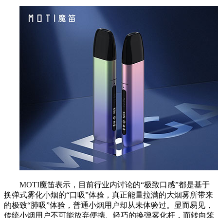
MOTI魔笛表示，目前行业内讨论的“极致口感”都是基于
换弹式雾化小烟的“口吸”体验，真正能量拉满的大烟雾所带来
的极致“肺吸”体验，普通小烟用户却从未体验过。显而易见，
传统小烟用户不可能放弃便携、轻巧的换弹雾化杆，而转向笨