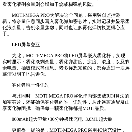
看雾化液剩余量则会增加干烧或糊弹的风险。
MOTI·MEGA PRO为解决这个问题，采用独创监控逻
辑，将余量信息同步写入雾化弹加密芯片，实时记录并显示雾
化液余量，告别余量焦虑，同时也让多雾化弹切换更得心应
手。
LED屏幕交互
为此，MOTI·MEGA PRO将LED屏幕嵌入雾化杆，实现
实时显示：雾化液剩余量，雾化弹甜度、凉度、浓度，以及剩
余电量、抽吸模式等信息。诸多你想知道的，都会通过一块屏
幕清晰明了地告诉你。
雾化弹唯一性识别
与此同时，MOTI·MEGA PRO雾化弹内部集成RC4算法的
加密芯片，还能确保雾化弹的唯一识别性，从此远离通配及山
寨雾化弹困扰，确保每一颗雾化弹都是MOTI品质。
800mAh超大容量+30分钟极速充电+3.0ML超大舱
更值得一提的是，MOTI·MEGA PRO采用4C快充设计，