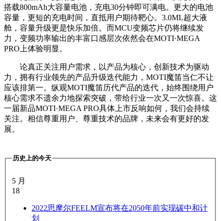
搭载800mAh大容量电池，充电30分钟即可满电。更大的电池
容量，更短的充电时间，直抵用户期待靶心。3.0ML超大液
舱，容量升级更是快乐加倍。而MCU变频芯片仍将继续发
力，变频功率输出的丰富口感层次依然会在MOTI·MEGA
PRO上体验明显。
论真正关注用户需求，以产品为核心，创新技术为驱动
力，拥有行业领先的产品升级迭代能力，MOTI魔笛当仁不让
应该排第一。纵观MOTI魔笛历代产品的迭代，始终围绕用户
核心需求不遗余力地探索突破，带给行业一次又一次惊喜。这
一届新品MOTI·MEGA PRO具体上市反响如何，我们会持续
关注。相信尊重用户、尊重技术的品牌，未来会有更好的发
展。
历史上的今天
5 月
18
2022
思摩尔FEELM宣布将在2050年前实现碳中和计
划