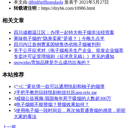
本文由
dfhjdfjgffhsgsdasfa
发表于 2021年5月27日
转载请注明：
https://dzybk.com/10986.html
相关文章
四川成都温江区：办理一起特大电子烟非法经营案
果味电子烟的“隐身卖家”是谁？｜今晚九点半
四川内江首例曹某因销售伪劣电子烟被判刑
关于公开征求对《电子烟相关生产企业、批发企业烟草
专卖许可证管理细则（征求意见稿）》意见的通知
snowplus雪加品牌是怎么成功出海的？
本站推荐
1
“+C ”雾化弹一款可以通用悦刻和柚子的烟弹
2
手把手教您玩转悦刻粉丝社区app-relx me
3
戒烟公益视频-我国每年死于吸烟的人数超300万
4
电子烟能不能替烟？替烟效果如何？
5
使用电子烟一段时间后，再次抽普通香烟的感觉，听听
大家的看法
上一篇