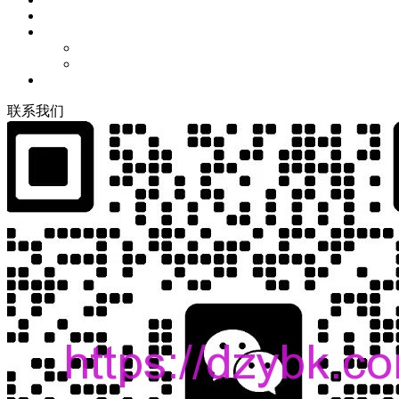
联
系
我
们