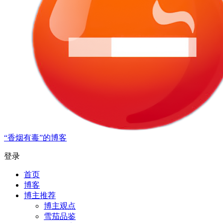
“香烟有毒”的博客
登录
首页
博客
博主推荐
博主观点
雪茄品鉴