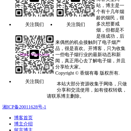
站，博主是一
个有十几年烟
龄的烟民，很
多次想要戒
关注我们
关注我们
烟，但都是不
是很成功，后
来偶然的机会接触到了电子烟产
品，很是喜欢。开博客，只为收集
一些电子烟行业的最新动态和新
闻，真正用心去了解电子烟，并且
分享给大家。
Copyright © 香烟有毒 版权所有.
关注我们
本站大部分资源收集于网络，只做
分享和交流使用，如有侵权转载，
请联系博主删除。
湘ICP备20011628号-1
博客首页
博主介绍
留言博主