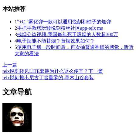
本站推荐
1
“+C ”雾化弹一款可以通用悦刻和柚子的烟弹
2
手把手教您玩转悦刻粉丝社区app-relx me
3
戒烟公益视频-我国每年死于吸烟的人数超300万
4
电子烟能不能替烟？替烟效果如何？
5
使用电子烟一段时间后，再次抽普通香烟的感觉，听听
大家的看法
上一篇
relx悦刻轻风LITE套装为什么这么便宜？
下一篇
relx悦刻推出尼古丁含量零的-草木山谷套装
文章导航