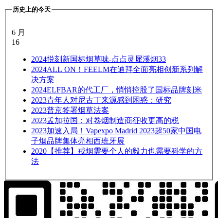
历史上的今天
6 月
16
2024
悦刻新国标烟草味-点点灵犀溪烟33
2024
ALL ON！FEELM在迪拜全面亮相创新系列解
决方案
2024
ELFBAR的代工厂，悄悄控股了国标品牌刻米
2023
青年人对尼古丁来源感到困惑：研究
2023
普京签署烟草法案
2023
孟加拉国：对卷烟制造商征收更高的税
2023
加速入局！Vapexpo Madrid 2023超50家中国电
子烟品牌集体亮相西班牙展
2020
【推荐】戒烟需要个人的毅力也需要科学的方
法