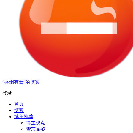
“香烟有毒”的博客
登录
首页
博客
博主推荐
博主观点
雪茄品鉴