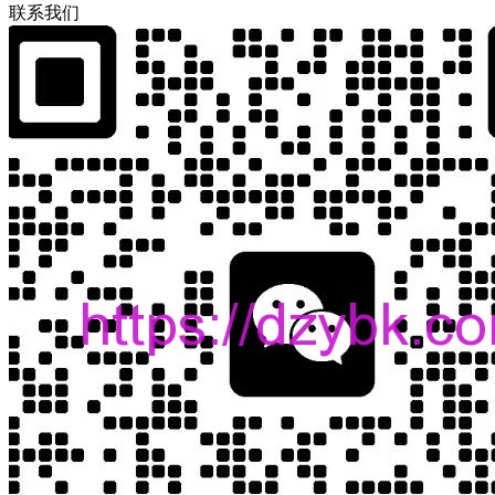
联
系
我
们