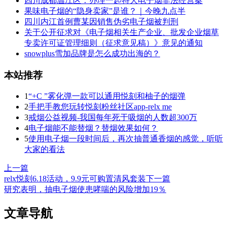
四川成都温江区：办理一起特大电子烟非法经营案
果味电子烟的“隐身卖家”是谁？｜今晚九点半
四川内江首例曹某因销售伪劣电子烟被判刑
关于公开征求对《电子烟相关生产企业、批发企业烟草
专卖许可证管理细则（征求意见稿）》意见的通知
snowplus雪加品牌是怎么成功出海的？
本站推荐
1
“+C ”雾化弹一款可以通用悦刻和柚子的烟弹
2
手把手教您玩转悦刻粉丝社区app-relx me
3
戒烟公益视频-我国每年死于吸烟的人数超300万
4
电子烟能不能替烟？替烟效果如何？
5
使用电子烟一段时间后，再次抽普通香烟的感觉，听听
大家的看法
上一篇
relx悦刻6.18活动，9.9元可购置清风套装
下一篇
研究表明，抽电子烟使患哮喘的风险增加19％
文章导航