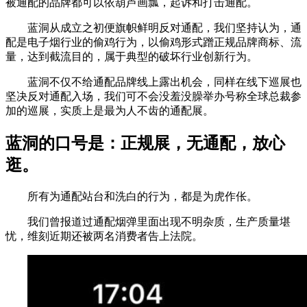
被通配的品牌都可以依葫芦画瓢，起诉和打击通配。
蓝洞从成立之初便旗帜鲜明反对通配，我们坚持认为，通
配是电子烟行业的偷鸡行为，以偷鸡形式蹭正规品牌商标、流
量，达到截流目的，属于典型的破坏行业创新行为。
蓝洞不仅不给通配品牌线上露出机会，同样在线下巡展也
坚决反对通配入场，我们可不会没羞没臊举办号称全球总裁参
加的巡展，实质上是最为人不齿的通配展。
蓝洞的口号是：正规展，无通配，放心
逛。
所有为通配站台和洗白的行为，都是为虎作伥。
我们曾报道过通配烟弹里面出现不明杂质，生产质量堪
忧，维刻近期还被两名消费者告上法院。