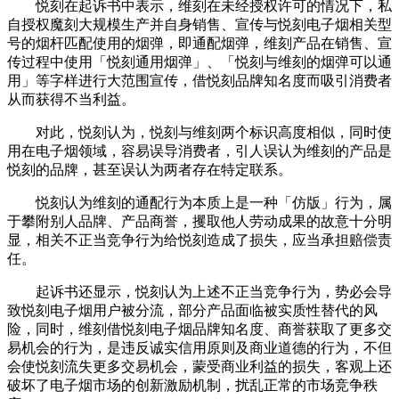
悦刻在起诉书中表示，维刻在未经授权许可的情况下，私
自授权魔刻大规模生产并自身销售、宣传与悦刻电子烟相关型
号的烟杆匹配使用的烟弹，即通配烟弹，维刻产品在销售、宣
传过程中使用「悦刻通用烟弹」、「悦刻与维刻的烟弹可以通
用」等字样进行大范围宣传，借悦刻品牌知名度而吸引消费者
从而获得不当利益。
对此，悦刻认为，悦刻与维刻两个标识高度相似，同时使
用在电子烟领域，容易误导消费者，引人误认为维刻的产品是
悦刻的品牌，甚至误认为两者存在特定联系。
悦刻认为维刻的通配行为本质上是一种「仿版」行为，属
于攀附别人品牌、产品商誉，攫取他人劳动成果的故意十分明
显，相关不正当竞争行为给悦刻造成了损失，应当承担赔偿责
任。
起诉书还显示，悦刻认为上述不正当竞争行为，势必会导
致悦刻电子烟用户被分流，部分产品面临被实质性替代的风
险，同时，维刻借悦刻电子烟品牌知名度、商誉获取了更多交
易机会的行为，是违反诚实信用原则及商业道德的行为，不但
会使悦刻流失更多交易机会，蒙受商业利益的损失，客观上还
破坏了电子烟市场的创新激励机制，扰乱正常的市场竞争秩