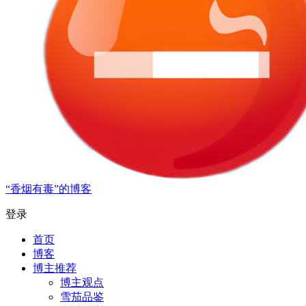
“香烟有毒”的博客
登录
首页
博客
博主推荐
博主观点
雪茄品鉴