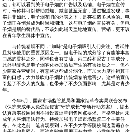
边，都可以看到关于电子烟的广告以及店铺。电子烟在宣传
时，号称其可以帮助戒烟、减害甚至无害，通过报道发现，事
实并非如此，电子烟花哨的外表之下，是存在诸多风险的。电
子烟正在悄然成为时尚和潮流，这与电子烟的宣传有关，但电
子烟是烟的替代品，不该如此铺天盖地地宣传、营销，更不该
在青年学生群体中宣传。
与传统卷烟不同，“加味”是电子烟吸引人们关注、尝试并
且持续使用的重要原因之一。但电子烟的成分除了有能够丰富
口感的香料之外，同样也含有甘油、丙二醇和尼古丁等成分，
此外甲醛也是电子烟雾化器加热后产生的有害物质之一。但不
少商家在营销时，有意将这些成分弱化，而加大力度推销其丰
富的口感，大力鼓吹电子烟比传统烟卷的危害少。这样的宣传
引起了不少人的兴趣，也带来了不少负面影响，尤其是对青少
年。
今年6月，国家市场监管总局和国家烟草专卖局联合发布
《保护未成年人免受烟侵害“守护成长”专项行动方案》，提出
认真落实校园周围不得设置烟草销售网点要求、严格查处向未
成年人售烟违法行为、持续加强电子烟市场监督三个主要任
务。在此之前，笔者观察到，在不少大学等院校周边普遍存在
电子烟销售网点，而许多院校周围还有中学、小学等学校，这