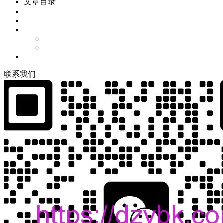
文章目录
联
系
我
们