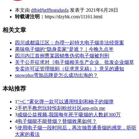
本文由
dfhjdfjgffhsgsdasfa
发表于 2021年6月28日
转载请注明：
https://dzybk.com/11161.html
相关文章
四川成都温江区：办理一起特大电子烟非法经营案
果味电子烟的“隐身卖家”是谁？｜今晚九点半
四川内江首例曹某因销售伪劣电子烟被判刑
关于公开征求对《电子烟相关生产企业、批发企业烟草
专卖许可证管理细则（征求意见稿）》意见的通知
snowplus雪加品牌是怎么成功出海的？
本站推荐
1
“+C ”雾化弹一款可以通用悦刻和柚子的烟弹
2
手把手教您玩转悦刻粉丝社区app-relx me
3
戒烟公益视频-我国每年死于吸烟的人数超300万
4
电子烟能不能替烟？替烟效果如何？
5
使用电子烟一段时间后，再次抽普通香烟的感觉，听听
大家的看法