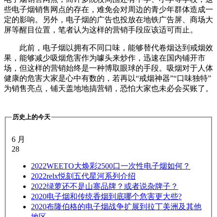
些电子烟销售网点的存在，难免会对周边的青少年群体造成一
定的影响。另外，电子烟的广告也投放在地铁广告屏、商场大
屏等醒目位置，笔者认为这样的营销手段应该适可而止。
此前，电子烟以拥有不同口味，能够替代卷烟达到戒烟效
果，能够减少吸烟危害作为噱头来炒作，迅速在国内铺开市
场，但这样的营销始终是一种博取眼球的手段。吸烟对于人体
健康的危害大家是心中有数的，若再以“戒烟神器”“口味独特”
为销售亮点，铺天盖地地搞营销，恐怕大家也未必会买账了。
历史上的今天
6 月
28
2022
WEETO大焕彩2500口一次性电子烟如何？
2022
relx悦刻五代星河系列介绍
2022
绿萝还不是山寨品牌？或者说杂牌子？
2020
电子烟和传统香烟到底哪个危害更大些?
2020
布隆伯格的电子烟战争扩展到拉丁美洲及其他
地区