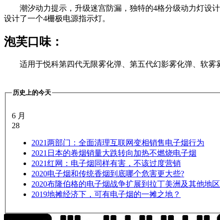
潮汐动力提示，升级迷宫防漏，独特的4格分级动力灯设
设计了一个4栅极电源指示灯。
泡芙口味：
适用于悦科第四代无限雾化弹、第五代幻影雾化弹、软雾
历史上的今天
6 月
28
2021
两部门：全面清理互联网变相销售电子烟行为
2021
日本的卷烟销量大跌转向加热不燃烧电子烟
2021
红网：电子烟同样有害，不该过度营销
2020
电子烟和传统香烟到底哪个危害更大些?
2020
布隆伯格的电子烟战争扩展到拉丁美洲及其他地区
2019
地摊经济下，可有电子烟的一摊之地？