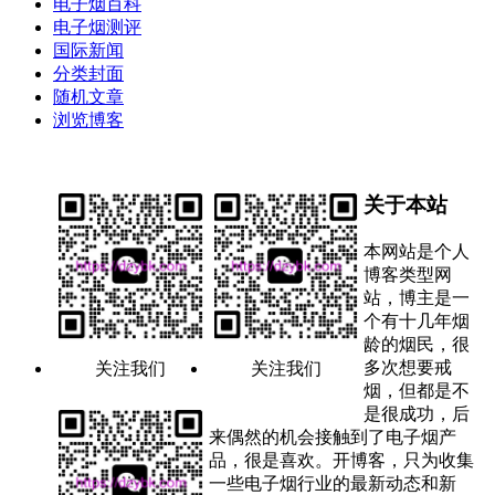
电子烟百科
电子烟测评
国际新闻
分类封面
随机文章
浏览博客
关于本站
本网站是个人
博客类型网
站，博主是一
个有十几年烟
龄的烟民，很
多次想要戒
关注我们
关注我们
烟，但都是不
是很成功，后
来偶然的机会接触到了电子烟产
品，很是喜欢。开博客，只为收集
一些电子烟行业的最新动态和新