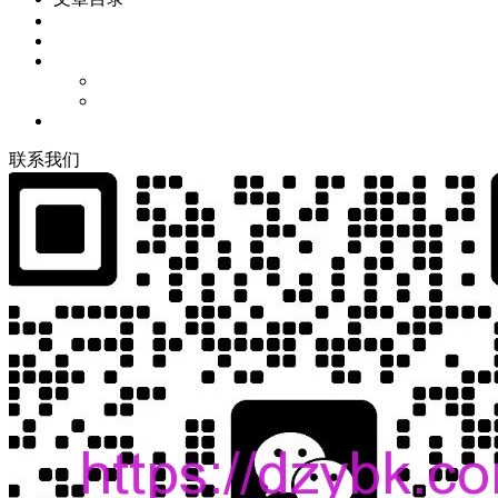
联
系
我
们