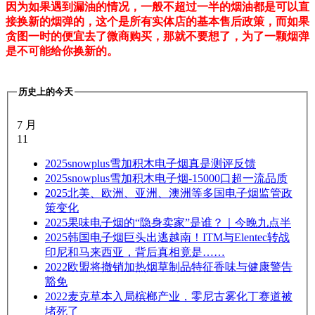
因为如果遇到漏油的情况，一般不超过一半的烟油都是可以直
接换新的烟弹的，这个是所有实体店的基本售后政策，而如果
贪图一时的便宜去了微商购买，那就不要想了，为了一颗烟弹
是不可能给你换新的。
历史上的今天
7 月
11
2025
snowplus雪加积木电子烟真是测评反馈
2025
snowplus雪加积木电子烟-15000口超一流品质
2025
北美、欧洲、亚洲、澳洲等多国电子烟监管政
策变化
2025
果味电子烟的“隐身卖家”是谁？｜今晚九点半
2025
韩国电子烟巨头出逃越南！ITM与Elentec转战
印尼和马来西亚，背后真相竟是……
2022
欧盟将撤销加热烟草制品特征香味与健康警告
豁免
2022
麦克草本入局槟榔产业，零尼古雾化丁赛道被
堵死了