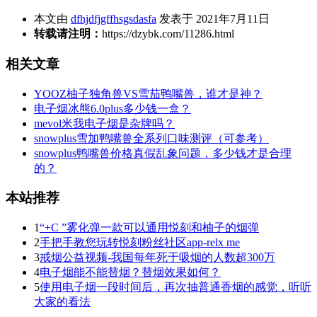
本文由
dfhjdfjgffhsgsdasfa
发表于 2021年7月11日
转载请注明：
https://dzybk.com/11286.html
相关文章
YOOZ柚子独角兽VS雪茄鸭嘴兽，谁才是神？
电子烟冰熊6.0plus多少钱一盒？
mevol米我电子烟是杂牌吗？
snowplus雪加鸭嘴兽全系列口味测评（可参考）
snowplus鸭嘴兽价格真假乱象问题，多少钱才是合理
的？
本站推荐
1
“+C ”雾化弹一款可以通用悦刻和柚子的烟弹
2
手把手教您玩转悦刻粉丝社区app-relx me
3
戒烟公益视频-我国每年死于吸烟的人数超300万
4
电子烟能不能替烟？替烟效果如何？
5
使用电子烟一段时间后，再次抽普通香烟的感觉，听听
大家的看法