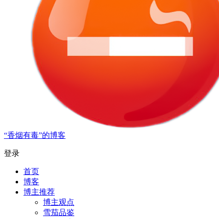
“香烟有毒”的博客
登录
首页
博客
博主推荐
博主观点
雪茄品鉴