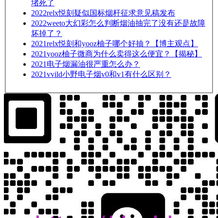
堵死了
2022
relx悦刻疑似国标烟杆征求意见稿发布
2022
weeto大幻彩怎么判断烟油抽完了没有还是故障
坏掉了？
2021
relx悦刻和yooz柚子哪个好抽？【博主观点】
2021
yooz柚子微商为什么卖得这么便宜？【揭秘】
2021
电子烟漏油很严重怎么办？
2021
vvild小野电子烟v0和v1有什么区别？