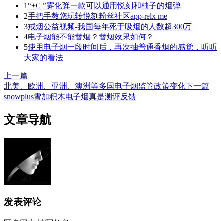
1
“+C ”雾化弹一款可以通用悦刻和柚子的烟弹
2
手把手教您玩转悦刻粉丝社区app-relx me
3
戒烟公益视频-我国每年死于吸烟的人数超300万
4
电子烟能不能替烟？替烟效果如何？
5
使用电子烟一段时间后，再次抽普通香烟的感觉，听听
大家的看法
上一篇
北美、欧洲、亚洲、澳洲等多国电子烟监管政策变化
下一篇
snowplus雪加积木电子烟真是测评反馈
文章导航
发表评论