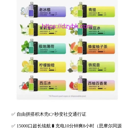
✅ 自由拼搭积木壳👉秒变社交通行证
✅ 15000口超长续航🔋充电10分钟爽8小时（思摩尔同源