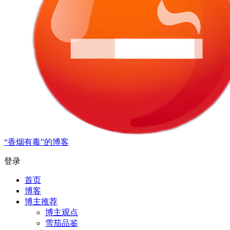
“香烟有毒”的博客
登录
首页
博客
博主推荐
博主观点
雪茄品鉴