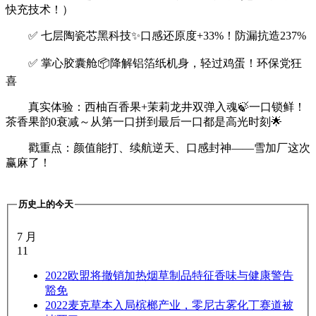
快充技术！）
✅ 七层陶瓷芯黑科技✨口感还原度+33%！防漏抗造237%
✅ 掌心胶囊舱📦降解铝箔纸机身，轻过鸡蛋！环保党狂
喜
真实体验：西柚百香果+茉莉龙井双弹入魂🍃一口锁鲜！
茶香果韵0衰减～从第一口拼到最后一口都是高光时刻🌟
戳重点：颜值能打、续航逆天、口感封神——雪加厂这次
赢麻了！
历史上的今天
7 月
11
2022
欧盟将撤销加热烟草制品特征香味与健康警告
豁免
2022
麦克草本入局槟榔产业，零尼古雾化丁赛道被