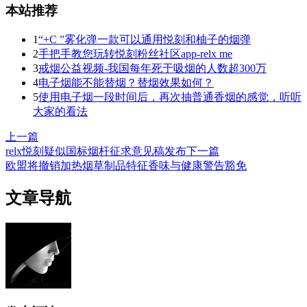
本站推荐
1
“+C ”雾化弹一款可以通用悦刻和柚子的烟弹
2
手把手教您玩转悦刻粉丝社区app-relx me
3
戒烟公益视频-我国每年死于吸烟的人数超300万
4
电子烟能不能替烟？替烟效果如何？
5
使用电子烟一段时间后，再次抽普通香烟的感觉，听听
大家的看法
上一篇
relx悦刻疑似国标烟杆征求意见稿发布
下一篇
欧盟将撤销加热烟草制品特征香味与健康警告豁免
文章导航