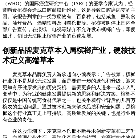
（WHO）的国际癌症研究中心（IARC) 的医学专家认为，经
常嚼食槟榔会造成口腔黏膜纤维化，这是导致口腔癌病变的主
因。该报告列举的一类致癌物有二百多种，包括咸鱼、熏制食
品、油炸食品、酒精饮料及咀嚼槟榔等。槟榔被叫停止国内全
部广告宣传，在报纸、电视等媒介不允许发布槟榔广告，即便
如此，仍旧无法阻止槟榔产业的迅速发展。
创新品牌麦克草本入局槟榔产业，硬核技
术定义高端草本
​麦克草本品牌负责人游承超向小编表示：广告被禁，槟榔
行业并不是从此无法发展，而是要进一步的迭代和升级，迎来
更加有序健康发展的历史契机，需要更多的人进来一起加入到
变革中，为行业的健康发展提供新的思路和解决方案。槟榔不
仅仅是中国传统药食材代表之一，也关乎着行业背后的几百万
槟农的生活问题。通过技术创新来解决品质和安全问题，是槟
榔这个行业真正走上可持续、高质量发展的关键，也是行业所
有企业的责任。
在这股浪潮下，麦克草本槟榔不断寻求创新变革和工艺升
级，向着现代化生产、高端化产品方向转型。在高端的生物科