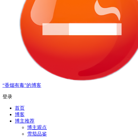
“香烟有毒”的博客
登录
首页
博客
博主推荐
博主观点
雪茄品鉴