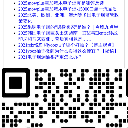
2025
snowplus雪加积木电子烟真是测评反馈
2025
snowplus雪加积木电子烟-15000口超一流品质
2025
北美、欧洲、亚洲、澳洲等多国电子烟监管政
策变化
2025
果味电子烟的“隐身卖家”是谁？｜今晚九点半
2025
韩国电子烟巨头出逃越南！ITM与Elentec转战
印尼和马来西亚，背后真相竟是……
2021
relx悦刻和yooz柚子哪个好抽？【博主观点】
2021
yooz柚子微商为什么卖得这么便宜？【揭秘】
2021
电子烟漏油很严重怎么办？