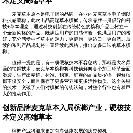
术定义高端草本
​麦克草本原本是电子烟的品牌，在业内麦克草本电子烟以
科技感著称，此次出品高端草本槟榔，传承品牌一贯倡导的科
技+草本理念，通过科技创新在传统特色的槟榔产品上树立一
个全新风格的产品。既满足用户的口感体验，也满足用户的嗜
好，充分感受中华草本的魅力，更健康、更适口、更自然。后
续的系列产品规划将一直延续此风格，推出众多口味的草本槟
榔。
值得一提的是，有一项硬核技术不容忽略，那就是大名鼎
鼎的锁鲜技术，麦克草本槟榔将科技锁鲜向各个加工环节全面
渗透，生产出精确、标准、稳定、鲜爽的高品质槟榔，锁鲜槟
榔不仅安全，而且保存了更多营养和更多活性物质。这个关键
的技术，突破了人们对槟榔的传统认知，对整个行业也有着巨
大的推动作用。
创新品牌麦克草本入局槟榔产业，硬核技
术定义高端草本
​槟榔产业将迎来更加有序健康发展的历史契机