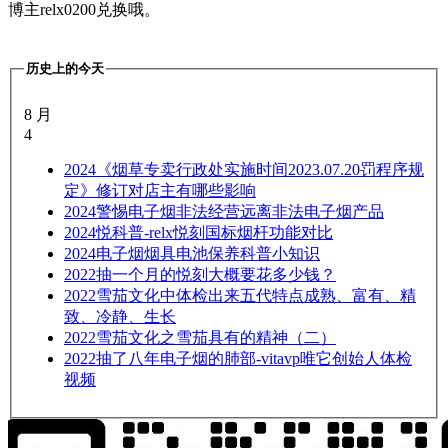
博主relx0200兑换哦。
历史上的今天
8 月
4
2024
《烟草专卖行政处实施时间2023.07.20罚程序规
定》修订对店主有哪些影响
2024
警惕电子烟非法经营远离非法电子烟产品
2024
悦科普-relx悦刻国标烟杆功能对比
2024
电子烟烟具电池保养科普小知识
2022
抽一个月的悦刻大概要花多少钱？
2022
雪茄文化中体检出来五代特点成熟、富有、精
致、冷静、生长
2022
雪茄文化之雪茄具有的精神（二）
2022
抽了八年电子烟的肺部-vitavp唯它创始人体检
视频