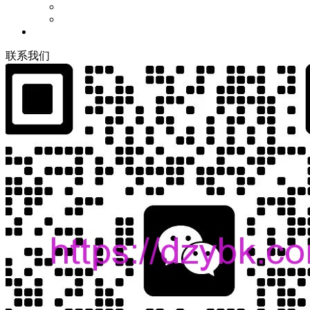
联
系
我
们