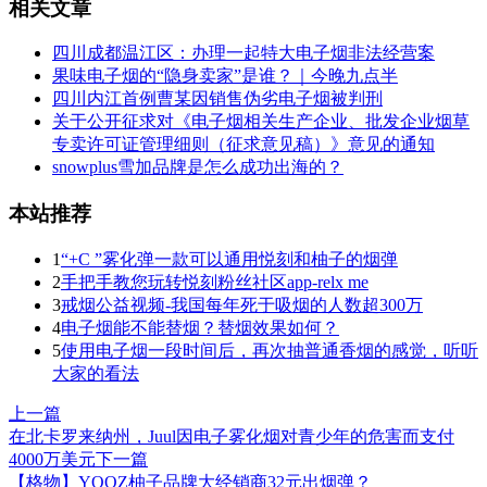
相关文章
四川成都温江区：办理一起特大电子烟非法经营案
果味电子烟的“隐身卖家”是谁？｜今晚九点半
四川内江首例曹某因销售伪劣电子烟被判刑
关于公开征求对《电子烟相关生产企业、批发企业烟草
专卖许可证管理细则（征求意见稿）》意见的通知
snowplus雪加品牌是怎么成功出海的？
本站推荐
1
“+C ”雾化弹一款可以通用悦刻和柚子的烟弹
2
手把手教您玩转悦刻粉丝社区app-relx me
3
戒烟公益视频-我国每年死于吸烟的人数超300万
4
电子烟能不能替烟？替烟效果如何？
5
使用电子烟一段时间后，再次抽普通香烟的感觉，听听
大家的看法
上一篇
在北卡罗来纳州，Juul因电子雾化烟对青少年的危害而支付
4000万美元
下一篇
【格物】YOOZ柚子品牌大经销商32元出烟弹？