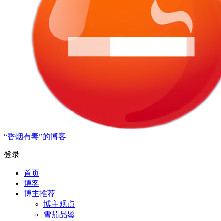
“香烟有毒”的博客
登录
首页
博客
博主推荐
博主观点
雪茄品鉴