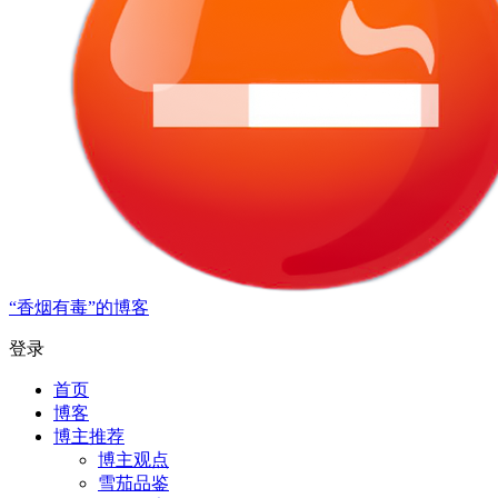
“香烟有毒”的博客
登录
首页
博客
博主推荐
博主观点
雪茄品鉴