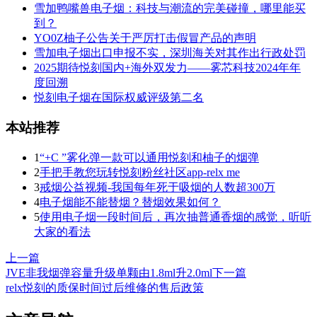
雪加鸭嘴兽电子烟：科技与潮流的完美碰撞，哪里能买
到？
YO0Z柚子公告关于严厉打击假冒产品的声明
雪加电子烟出口申报不实，深圳海关对其作出行政处罚
2025期待悦刻国内+海外双发力——雾芯科技2024年年
度回溯
悦刻电子烟在国际权威评级第二名
本站推荐
1
“+C ”雾化弹一款可以通用悦刻和柚子的烟弹
2
手把手教您玩转悦刻粉丝社区app-relx me
3
戒烟公益视频-我国每年死于吸烟的人数超300万
4
电子烟能不能替烟？替烟效果如何？
5
使用电子烟一段时间后，再次抽普通香烟的感觉，听听
大家的看法
上一篇
JVE非我烟弹容量升级单颗由1.8ml升2.0ml
下一篇
relx悦刻的质保时间过后维修的售后政策