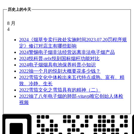
历史上的今天
8 月
4
2024
《烟草专卖行政处实施时间2023.07.20罚程序规
定》修订对店主有哪些影响
2024
警惕电子烟非法经营远离非法电子烟产品
2024
悦科普-relx悦刻国标烟杆功能对比
2024
电子烟烟具电池保养科普小知识
2022
抽一个月的悦刻大概要花多少钱？
2022
雪茄文化中体检出来五代特点成熟、富有、精
致、冷静、生长
2022
雪茄文化之雪茄具有的精神（二）
2022
抽了八年电子烟的肺部-vitavp唯它创始人体检
视频