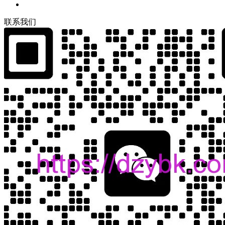
联
系
我
们