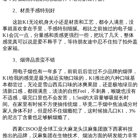
2、材质手感特别好
这款K1无论机身大小还是材质和工艺，都令人满意，没
事就喜欢拿在手里，手感特别细腻。相比之前抽过的电子烟，
K1会沉一点，分量感和质感更强烈一些，把玩了几天，整体
感觉真可以说是爱不释手了，等待朋友途中忍不住拍了拍外盖
全家福。
3、烟弹品质蛮不错
用电子烟也有一年多了，前前后后尝过不少品牌的烟弹，
K1给我的感觉是最为贴近实物口味的，K1推出的六种口味基
本都尝过，无论是雪山西瓜口味的冰爽果甜，还是极地绿豆的
清新口感，都很满意，淡淡的自然Feel，不刺鼻，喉咙也没有
不适感，吸完口里也不会发苦，1.5ml的大容量够吸挺长时
间。在家里有时候不方便抽传统烟，毕竟二手烟中焦油成分对
家人身体不好，但是经不住烟瘾犯了，这时候抽几口K1，3%
的尼古丁含量也足够解烟瘾了。
西素CISOO是全球工业大麻龙头汉麻集团旗下西雾科技
推出的品牌，汉麻集团在生物技术、烟油方面的研发能力非常