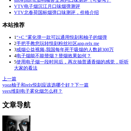
snowplus雪加鸭嘴兽全系列口味测评（可参考）
VTV电子烟沉江月口味烟弹测评
VTV北春荷国标烟弹口味测评，价格介绍
本站推荐
1
“+C ”雾化弹一款可以通用悦刻和柚子的烟弹
2
手把手教您玩转悦刻粉丝社区app-relx me
3
戒烟公益视频-我国每年死于吸烟的人数超300万
4
电子烟能不能替烟？替烟效果如何？
5
使用电子烟一段时间后，再次抽普通香烟的感觉，听听
大家的看法
上一篇
yooz柚子和relx悦刻应该选哪个好？
下一篇
veex维刻电子雾化烟怎么样？
文章导航