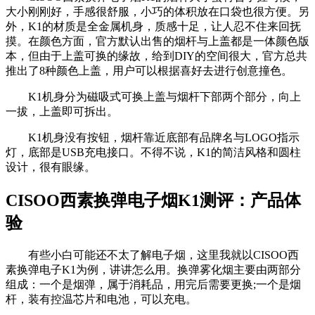
大小刚刚好，手感很舒服，小巧的体积放在口袋也很方便。另
外，K1的材质是全金属机身，质感十足，让人忍不住来回抚
摸。在颜色方面，官方默认出售的烟杆与上盖都是一体颜色版
本，但由于上盖可换的缘故，给到DIY的空间很大，官方总共
推出了8种颜色上盖，用户可以根据喜好去进行创意撞色。
K1机身分为磁吸式可换上盖与烟杆下部两个部分，向上
一拔，上盖即可拆出。
K1机身没有按钮，烟杆靠近底部有品牌名与LOGO指示
灯，底部是USB充电接口。不得不说，K1的简洁风格和圆柱
设计，很有眼缘。
CISOO西素换弹电子烟K1测评：产品体
验
有些小白可能还不太了解电子烟，这里我就以CISOO西
素换弹电子K1为例，讲讲怎么用。换弹雾化烟主要由两部分
组成：一个是烟弹，属于消耗品，用完后需要更换;一个是烟
杆，装有控温芯片和电池，可以充电。