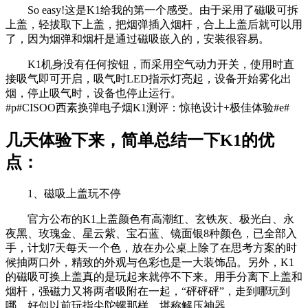
So easy!这是K1给我的第一个感受。由于采用了磁吸可拆
上盖，轻拔取下上盖，把烟弹插入烟杆，合上上盖后就可以用
了，因为烟弹和烟杆是通过磁吸嵌入的，安装很容易。
K1机身没有任何按钮，而采用空气动力开关，使用时直
接吸气即可开启，吸气时LED指示灯亮起，设备开始雾化出
烟，停止吸气时，设备也停止运行。
#p#CISOO西素换弹电子烟K1测评：惊艳设计+极佳体验#e#
几天体验下来，简单总结一下K1的优
点：
1、磁吸上盖玩不停
官方公布的K1上盖颜色有高潮红、玄铁灰、极光白、永
夜黑、玫瑰金、星云紫、宝石蓝、镜面银8种颜色，已全部入
手，计划7天每天一个色，放在办公桌上除了在思考方案的时
候抽两口外，精致的外观与色彩也是一大装饰品。另外，K1
的磁吸可换上盖真的是玩起来就停不下来。用手分离下上盖和
烟杆，强磁力又将两者吸附在一起，“砰砰砰”，走到哪玩到
哪，好似以前玩指尖陀螺那样，堪称解压神器。