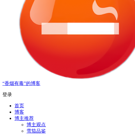
“香烟有毒”的博客
登录
首页
博客
博主推荐
博主观点
雪茄品鉴