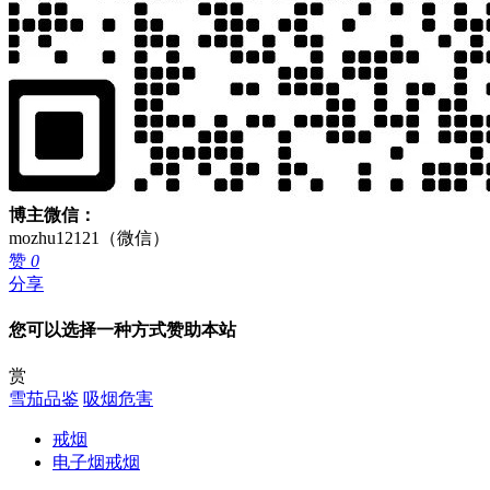
博主微信：
mozhu12121（微信）
赞
0
分享
您可以选择一种方式赞助本站
赏
雪茄品鉴
吸烟危害
戒烟
电子烟戒烟