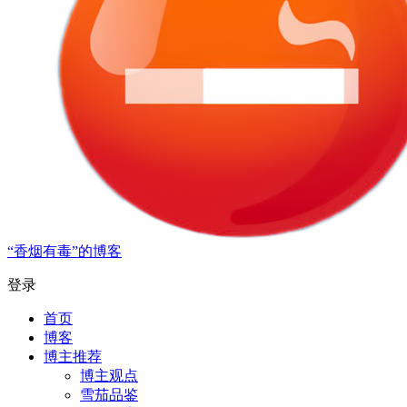
“香烟有毒”的博客
登录
首页
博客
博主推荐
博主观点
雪茄品鉴