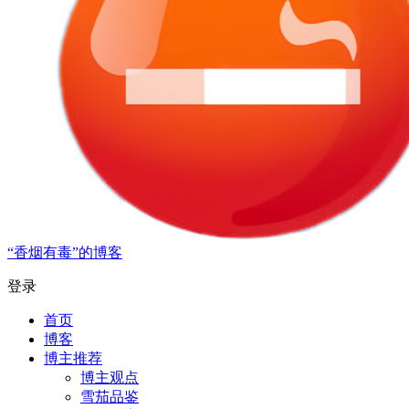
“香烟有毒”的博客
登录
首页
博客
博主推荐
博主观点
雪茄品鉴