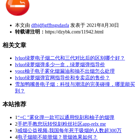
本文由
dfhjdfjgffhsgsdasfa
发表于 2021年8月30日
转载请注明：
https://dzybk.com/11942.html
相关文章
lvluo绿萝电子烟二代和三代对比后的区别哪个好？
lvluo绿萝烟弹多少一盒，绿萝烟弹指导价
yooz柚子电子雾化烟漏油和抽不出烟怎么处理
lvluo绿萝烟弹官网指导价和专卖店的售价？
雪加鸭嘴兽电子烟：科技与潮流的完美碰撞，哪里能买
到？
本站推荐
1
“+C ”雾化弹一款可以通用悦刻和柚子的烟弹
2
手把手教您玩转悦刻粉丝社区app-relx me
3
戒烟公益视频-我国每年死于吸烟的人数超300万
4
电子烟能不能替烟？替烟效果如何？