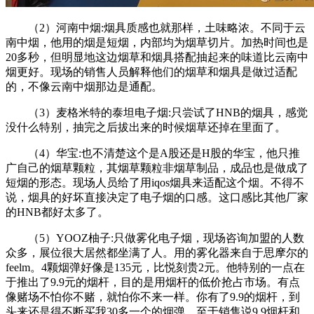
（2）河南中烟:烟具质感也就那样，土味略浓。不同于云
南中烟，他用的烟是短烟，内部均为烟草切片。加热时间也是
20多秒，但明显地这边烟草和烟具搭配抽起来的味道比云南中
烟更好。现场的销售人员解释他们的烟草和烟具是做过适配
的，不像云南中烟那边是通配。
（3）麦格米特的泰坦电子烟:只尝试了HNB的烟具，感觉
没什么特别，抽完之后拔出来的时候烟草还掉在里面了。
（4）华宝:也不清楚这个是A股还是H股的华宝，他只推
广自己的烟草颗粒，其烟草颗粒非烟草制品，成品也是做成了
短烟的形态。现场人员给了用iqos烟具来适配这个烟。不得不
说，烟具的好坏直接决定了电子烟的口感。这口感比其他厂家
的HNB都好太多了。
（5）YOOZ柚子:只做雾化电子烟，现场咨询加盟的人数
众多，展位很大居然都坐满了人。用的雾化器来自于思摩尔的
feelm。4颗烟弹好像是135元，比悦刻贵2元。他特别的一点在
于推出了9.9元的烟杆，目的是用烟杆的低价抢占市场。有点
像赌场不怕你不赌，就怕你不来一样。你有了9.9的烟杆，到
头来还是得不断买我30多一个的烟弹。至于销售说9.9烟杆和