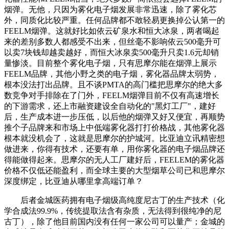
烟弹。无他，只因为雾化电子烟发展非常迅速，除了雾化芯
外，同质化比较严重。任何品牌都不敢轻易更换掉公认第一的
FEELM烟弹。这就好比如依云矿泉水和恒大冰泉，两者喝起
来的差别多数人都感受不出来，但丝毫不影响依云500毫升可
以卖7块钱却越卖越好，而恒大冰泉卖500毫升只卖1.6元却销
量惨淡。目前整个雾化电子烟，只有思摩尔能在烟弹上展示
FEELM品牌，其他小野之类的电子烟，雾化器品牌太弱势，
根本没法打出品牌。且不谈PMTA的高门槛把思摩尔的绝大多
数竞争对手排除在了门外，FEELM烟弹目前不仅有高速增长
的下游需求，还上市融资建设全自动化的"黑灯工厂"，建好
后，生产成本进一步压低，以后他的烟弹又好又便宜，再顺势
推个子品牌来和市场上中低端雾化器打打价格战，其他雾化器
根本就没机会了，这就是思摩尔的护城河。比亚迪立讯精密想
做进来，你得有技术，还要有单，用你雾化器的电子烟品牌还
得能做得起来。思摩尔的无人工厂建好后，FEELEM的雾化器
价格不仅低还能盈利，而全球主要的大型烟草公司已和思摩尔
深度绑定，比亚迪从哪里拿高端订单？
后者金城医药拥有电子烟级高纯度尼古丁的生产技术（化
学合成法99.9%，传统提取法含有杂质，无法得到很纯净的尼
古丁），除了他目前国内没有任何一家公司可以量产；金城的