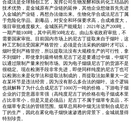
合成法是全球独创工艺，发挥公司生物发酵和医药化工结晶的
技术优势，是金城原有产业链的延伸，其他企业想做首先先进
入金城的产业链，再想办法做出来。生物化学合成法尼古丁属
于危险化学品、剧毒品，对安全和环保要求高，合成难度大，
项目审批难度极大。金城医药产能规划：2021年达产200吨，
一期产能100吨，其中药用50吨左右。由山东省政府审批，不
需要国家审批。目前国内市场上的尼古丁提取来自于烟叶，这
种工艺制法受国家严格管控，必须是合法采购的烟叶才可以，
烟叶受到严格管控，所以提取法没有大规模生产的可行性，拿
不到烟叶，即使拿到最终销售尼古丁还是要通过中烟，中烟可
以通过限制产量来控制市场。因为电子烟级尼古丁的货源不是
很稳定。现在检测手段非常先进，即使同样纯度的尼古丁也可
以检测出来是化学法和提取法制成的，而提取法如果量大一定
在某环节是违法经营，因为没有那么多合法的烟叶。这个逻辑
也就解释了为什么合成尼古丁1000万一吨的价格，下游电子烟
企业的订货意愿非常强（高纯度尼古丁的价格在电子烟成本里
占比非常小，但是又是必须品）尼古丁不属于烟草专卖品，不
在烟草专卖法的管辖范围。烟草总局和中烟无法管制合成尼古
丁的生产，因此在雾化电子烟快速渗透的背景下，金城就显得
特别珍贵。