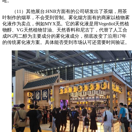
呛。
（11）其他展台:HNB方面有的公司研发出了茶烟，用茶
叶制作的烟草，不会受到管制。雾化烟方面有的商家以植物雾
化液作为卖点，例如MYX觅。它的雾化液是用Vegediol天然植
物醇、VG天然植物甘油、天然香料和尼古丁，代替了人工合
成PG丙二醇为主要成分的雾化液成分，彻底改变了沿用17年
的传统雾化液方案。具体能否受到市场认可还需要时间验证。