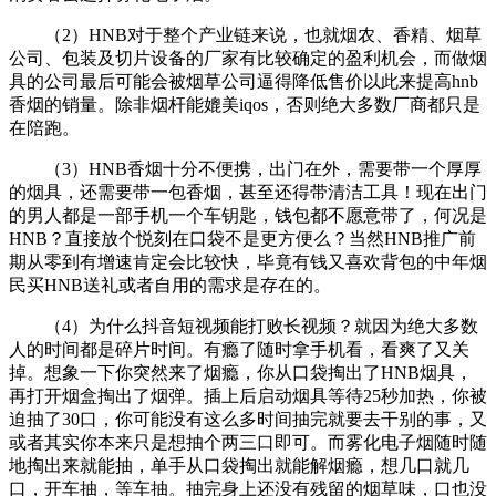
（2）HNB对于整个产业链来说，也就烟农、香精、烟草
公司、包装及切片设备的厂家有比较确定的盈利机会，而做烟
具的公司最后可能会被烟草公司逼得降低售价以此来提高hnb
香烟的销量。除非烟杆能媲美iqos，否则绝大多数厂商都只是
在陪跑。
（3）HNB香烟十分不便携，出门在外，需要带一个厚厚
的烟具，还需要带一包香烟，甚至还得带清洁工具！现在出门
的男人都是一部手机一个车钥匙，钱包都不愿意带了，何况是
HNB？直接放个悦刻在口袋不是更方便么？当然HNB推广前
期从零到有增速肯定会比较快，毕竟有钱又喜欢背包的中年烟
民买HNB送礼或者自用的需求是存在的。
（4）为什么抖音短视频能打败长视频？就因为绝大多数
人的时间都是碎片时间。有瘾了随时拿手机看，看爽了又关
掉。想象一下你突然来了烟瘾，你从口袋掏出了HNB烟具，
再打开烟盒掏出了烟弹。插上后启动烟具等待25秒加热，你被
迫抽了30口，你可能没有这么多时间抽完就要去干别的事，又
或者其实你本来只是想抽个两三口即可。而雾化电子烟随时随
地掏出来就能抽，单手从口袋掏出就能解烟瘾，想几口就几
口，开车抽，等车抽。抽完身上还没有残留的烟草味，口也没