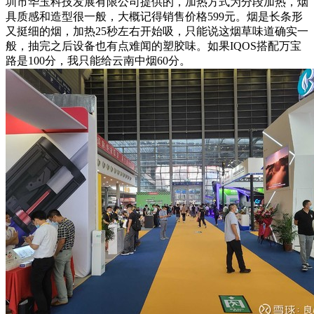
圳市华玉科技发展有限公司提供的，加热方式为分段加热，烟
具质感和造型很一般，大概记得销售价格599元。烟是长条形
又挺细的烟，加热25秒左右开始吸，只能说这烟草味道确实一
般，抽完之后设备也有点难闻的塑胶味。如果IQOS搭配万宝
路是100分，我只能给云南中烟60分。