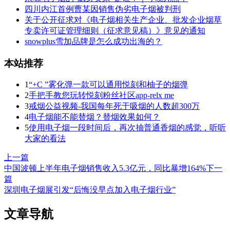
四川内江首例曹某因销售伪劣电子烟被判刑
关于公开征求对《电子烟相关生产企业、批发企业烟草
专卖许可证管理细则（征求意见稿）》意见的通知
snowplus雪加品牌是怎么成功出海的？
本站推荐
1
“+C ”雾化弹一款可以通用悦刻和柚子的烟弹
2
手把手教您玩转悦刻粉丝社区app-relx me
3
戒烟公益视频-我国每年死于吸烟的人数超300万
4
电子烟能不能替烟？替烟效果如何？
5
使用电子烟一段时间后，再次抽普通香烟的感觉，听听
大家的看法
上一篇
中国波顿上半年电子烟销售收入5.3亿元，同比暴增164%
下一
篇
深圳电子烟展引发“后悔没早点加入电子烟行业”
文章导航