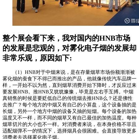
整个展会看下来，我对国内的HNB市场
的发展是悲观的，对雾化电子烟的发展却
非常乐观，原因如下:
（1）HNB对于中烟来说，是在存量烟草市场份额渐渐被
雾化烟的蚕食下不得已而推出的产品，他就像传统汽车品牌一
样，一开始不以为然，直到烟草消费开始下降时，才反应过来
要发展HNB。推HNB又犹犹豫豫，毕竟是左右手互搏。中烟
真销售的时候是要贬低自己的传统烟去推HNB么？还是佛性
去推广？每个地方的中烟又有自己的小算盘，这个设备抽的是
长烟，另外一个地方中烟的设备又抽的短烟。每个设备的加热
温度又不一样，而不同的烟草又有自己最佳的加热温度。每种
烟草切片的大小也不一样。对消费者来说，在本身价格不菲且
适配烟弹不一的情况下，选择烟具会很困难。会直接导致更多
消费者去选择雾化电子烟。