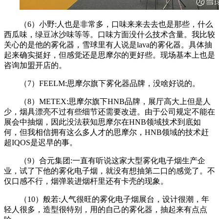
（6）小野:人也是非常多，口味来来去去也是那些，什么
西瓜味，绿豆冰沙味等等。口味方面没什么技术含量。我比较
关心的是他的雾化器，雪球里有人说是lava的雾化器。具体抽
起来确实挺好，但感觉还是思摩尔的更好些。现场基本上也是
咨询加盟开店的。
（7）FEELM:思摩尔旗下雾化器品牌，没啥好说的。
（8）METEX:思摩尔旗下HNB品牌，展厅高大上但是人
少，烟具漂亮不过有些细节还需要改进。由于公司规定不能在
展会中抽烟，因此没法获知思摩尔在HNB领域技术到底如
何，但我相信拥有这么多人才的思摩尔，HNB领域的技术赶
超IQOS是迟早的事。
（9）合元集团:一直有听说这家大型雾化电子烟生产企
业，试了下他的雾化电子烟，就没有想抽第二口的感觉了。不
仅口感不行，烟弹装进烟杆里还有卡壳的现象。
（10）般若:人气很旺的雾化电子烟展台，设计很潮，年
轻人很多，造型很特别，用的自己的雾化器，抽起来有点点