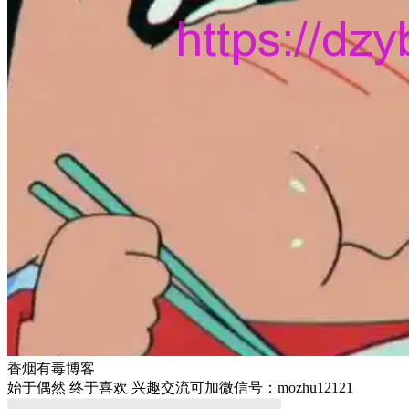
香烟有毒博客
始于偶然 终于喜欢 兴趣交流可加微信号：mozhu12121