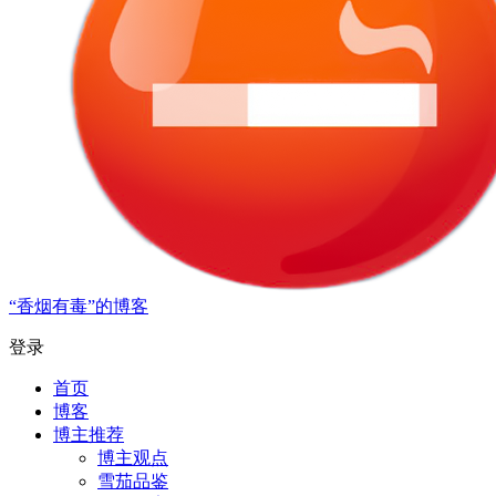
“香烟有毒”的博客
登录
首页
博客
博主推荐
博主观点
雪茄品鉴