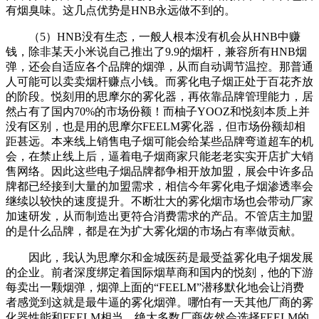
有烟臭味。这几点优势是HNB永远做不到的。
（5）HNB没有生态，一般人根本没有机会从HNB中赚
钱，除非某天小米说自己推出了9.9的烟杆，兼容所有HNB烟
弹，还会自适应各个品牌的烟弹，从而自动调节温控。那普通
人可能可以卖卖烟杆赚点小钱。而雾化电子烟正处于百花齐放
的阶段。悦刻用的思摩尔的雾化器，再依靠品牌管理能力，居
然占有了国内70%的市场份额！而柚子YOOZ和悦刻本质上并
没有区别，也是用的思摩尔FEELM雾化器，但市场份额却相
距甚远。本来线上销售电子烟可能会给某些品牌弯道超车的机
会，在禁止线上后，逼着电子烟商家只能老老实实开店扩大销
售网络。因此这些电子烟品牌都争相开放加盟，展会中许多品
牌都已经接到大量的加盟需求，相信今年雾化电子烟渗透率会
继续以较快的速度提升。不断壮大的雾化烟市场也会带动厂家
加速研发，从而制造出更符合消费需求的产品。不管店主加盟
的是什么品牌，都是在为扩大雾化烟的市场占有率做贡献。
因此，我认为思摩尔和金城医药是最受益雾化电子烟发展
的企业。前者深度绑定着国际烟草商和国内的悦刻，他的下游
每卖出一颗烟弹，烟弹上面的“FEELM”潜移默化地会让消费
者感觉到这就是最牛逼的雾化烟弹。哪怕有一天其他厂商的雾
化器性能和FEELM相当，绝大多数厂商依然会选择FEELM的