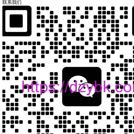
联
系
我
们