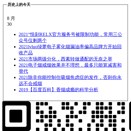
历史上的今天
8 月
30
2021
“悦刻RELX官方服务号被限制功能，常用三公
众号仅剩两个
2021
lvluo绿萝电子雾化烟漏油率偏高品牌方开始回
收产品
2021
市场两级分化，西素转做通配的无奈之举
2021
电子烟戒烟效果并不理想，最多只能算减害和
替代
2021
除非你能控制住吸烟焦虑症的发作，否则你永
远不会戒烟
2019
【百度百科】香烟成瘾的科学分析