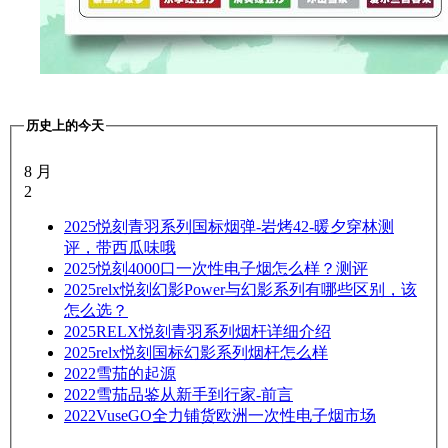
历史上的今天
8 月
2
2025
悦刻青羽系列国标烟弹-岩烤42‌-暖夕穿林测
评，带西瓜味哦
2025
悦刻4000口一次性电子烟怎么样？测评
2025
relx悦刻幻影Power与幻影系列有哪些区别，该
怎么选？
2025
RELX悦刻青羽系列烟杆详细介绍
2025
relx悦刻国标幻影系列烟杆怎么样
2022
雪茄的起源
2022
雪茄品鉴从新手到行家-前言
2022
VuseGO全力铺货欧洲一次性电子烟市场