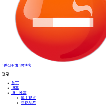
“香烟有毒”的博客
登录
首页
博客
博主推荐
博主观点
雪茄品鉴