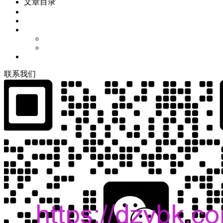
文章目录
联
系
我
们