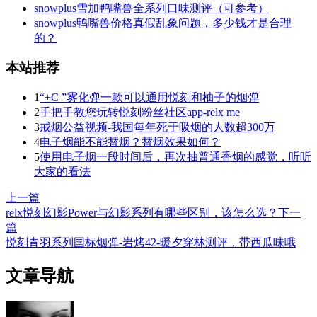
snowplus雪加鸭嘴兽全系列口味测评（可参考）
snowplus鸭嘴兽价格真假乱象问题，多少钱才是合理
的？
本站推荐
1
“+C ”雾化弹一款可以通用悦刻和柚子的烟弹
2
手把手教您玩转悦刻粉丝社区app-relx me
3
戒烟公益视频-我国每年死于吸烟的人数超300万
4
电子烟能不能替烟？替烟效果如何？
5
使用电子烟一段时间后，再次抽普通香烟的感觉，听听
大家的看法
上一篇
relx悦刻幻影Power与幻影系列有哪些区别，该怎么选？
下一
篇
悦刻青羽系列国标烟弹-岩烤42‌-暖夕穿林测评，带西瓜味哦
文章导航