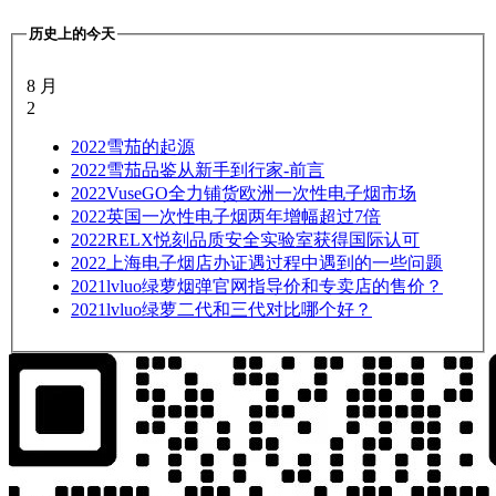
历史上的今天
8 月
2
2022
雪茄的起源
2022
雪茄品鉴从新手到行家-前言
2022
VuseGO全力铺货欧洲一次性电子烟市场
2022
英国一次性电子烟两年增幅超过7倍
2022
RELX悦刻品质安全实验室获得国际认可
2022
上海电子烟店办证遇过程中遇到的一些问题
2021
lvluo绿萝烟弹官网指导价和专卖店的售价？
2021
lvluo绿萝二代和三代对比哪个好？