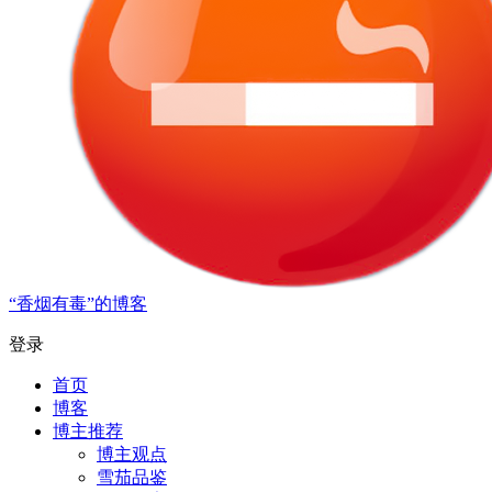
“香烟有毒”的博客
登录
首页
博客
博主推荐
博主观点
雪茄品鉴