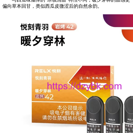
偏向‌草本回甘‌，类似西瓜皮微涩后的自然余韵。