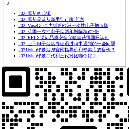
2
2022
雪茄的起源
2022
雪茄品鉴从新手到行家-前言
2022
VuseGO全力铺货欧洲一次性电子烟市场
2022
英国一次性电子烟两年增幅超过7倍
2022
RELX悦刻品质安全实验室获得国际认可
2022
上海电子烟店办证遇过程中遇到的一些问题
2021
lvluo绿萝烟弹官网指导价和专卖店的售价？
2021
lvluo绿萝二代和三代对比哪个好？