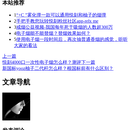
本站推荐
1
“+C ”雾化弹一款可以通用悦刻和柚子的烟弹
2
手把手教您玩转悦刻粉丝社区app-relx me
3
戒烟公益视频-我国每年死于吸烟的人数超300万
4
电子烟能不能替烟？替烟效果如何？
5
使用电子烟一段时间后，再次抽普通香烟的感觉，听听
大家的看法
上一篇
悦刻4000口一次性电子烟怎么样？测评
下一篇
新国标yooz柚子二代杆怎么样？根国标前有什么区别？
文章导航