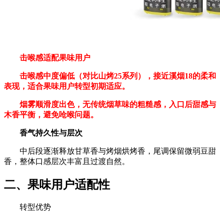
击喉感适配果味用户‌
击喉感‌中度偏低‌（对比山烤25系列），接近溪烟18的柔和
表现，适合果味用户转型初期适应。
烟雾顺滑度出色，无传统烟草味的粗糙感，入口后甜感与
木香平衡，避免呛喉问题。
香气持久性与层次‌
中后段逐渐释放‌甘草香与烤烟烘烤香‌，尾调保留微弱豆甜
香，整体口感层次丰富且过渡自然。
二、果味用户适配性‌
转型优势‌