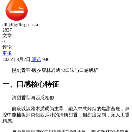
dfhjdfjgffhsgsdasfa
2827
文章
0
评论
更多
2025年8月2日
评论
940
悦刻青羽·暖夕穿林岩烤42‌口味与口感解析
一、口感核心特征‌
清甜香型与西瓜相似
前段以‌淡雅木质调‌为主导，融入‌中式烤烟的焦甜基底‌，鼻
腔中能捕捉到类似西瓜汁的清爽甜香，但甜度克制，无人工香
精感。
与西瓜味烟弹的“冰镇清甜”特性不同，暖夕穿林的甜感更