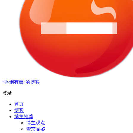
“香烟有毒”的博客
登录
首页
博客
博主推荐
博主观点
雪茄品鉴