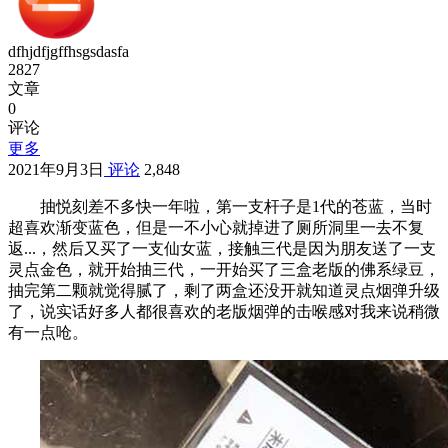
dfhjdfjgffhsgsdasfa
2827
文章
0
评论
更多
2021年9月3日
评论
2,848
抽悦刻差不多快一年啦，第一支杆子是1代的苍蓝，当时
超喜欢渐变蓝色，但是一不小心就掉进了厕所洞里一去不复
返...，然后又买了一支仙女蓝，接触三代是因为朋友送了一支
灵点金色，就开始抽三代，一开始买了三盒老版的佛系绿豆，
抽完第二颗就觉得腻了，剩了两盒还没开就知道灵点烟弹升级
了，说实话好多人都很喜欢的老版烟弹的击喉感对我来说稍微
有一点呛。