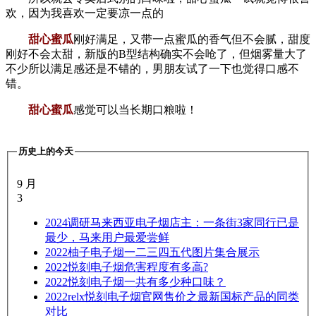
欢，因为我喜欢一定要凉一点的
甜心蜜瓜
刚好满足，又带一点蜜瓜的香气但不会腻，甜度
刚好不会太甜，新版的B型结构确实不会呛了，但烟雾量大了
不少所以满足感还是不错的，男朋友试了一下也觉得口感不
错。
甜心蜜瓜
感觉可以当长期口粮啦！
历史上的今天
9 月
3
2024
调研马来西亚电子烟店主：一条街3家同行已是
最少，马来用户最爱尝鲜
2022
柚子电子烟一二三四五代图片集合展示
2022
悦刻电子烟危害程度有多高?
2022
悦刻电子烟一共有多少种口味？
2022
relx悦刻电子烟官网售价之最新国标产品的同类
对比