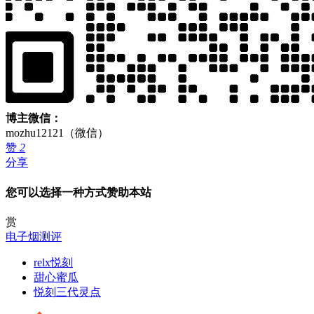
博主微信：
mozhu12121（微信）
赞
2
分享
您可以选择一种方式赞助本站
赏
电子烟测评
relx悦刻
甜心蜜瓜
悦刻三代灵点