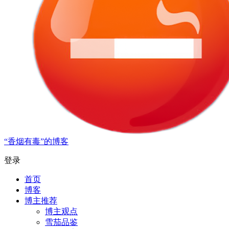
“香烟有毒”的博客
登录
首页
博客
博主推荐
博主观点
雪茄品鉴