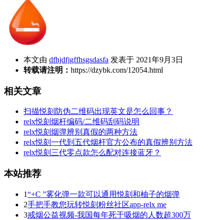
本文由
dfhjdfjgffhsgsdasfa
发表于 2021年9月3日
转载请注明：
https://dzybk.com/12054.html
相关文章
扫描悦刻防伪二维码出现英文是怎么回事？
relx悦刻烟杆编码/二维码刮码说明
relx悦刻烟弹辨别真假的两种方法
relx悦刻一代到五代烟杆官方公布的真假辨别方法
relx悦刻三代零点款怎么配对连接蓝牙？
本站推荐
1
“+C ”雾化弹一款可以通用悦刻和柚子的烟弹
2
手把手教您玩转悦刻粉丝社区app-relx me
3
戒烟公益视频-我国每年死于吸烟的人数超300万