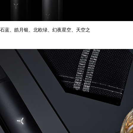
冰石蓝、皓月银、北欧绿、幻夜星空、天空之