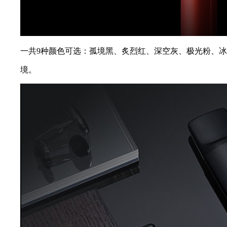
一共9种颜色可选：孤境黑、炙烈红、深空灰、极光粉、
境。