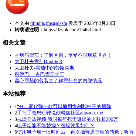
本文由
dfhjdfjgffhsgsdasfa
发表于 2023年2月28日
转载请注明：
https://dzybk.com/15463.html
相关文章
香烟与雪茄：了解区别，享受不同烟草世界！
大卫杜夫雪茄Double R
大卫杜夫-雪茄中的劳斯莱斯
科伊巴 一古巴雪茄之王
留心雪茄的包装盒了解雪茄盒的内部情况
本站推荐
1
“+C ”雾化弹一款可以通用悦刻和柚子的烟弹
2
手把手教您玩转悦刻粉丝社区app-relx me
3
戒烟公益视频-我国每年死于吸烟的人数超300万
4
电子烟能不能替烟？替烟效果如何？
5
使用电子烟一段时间后，再次抽普通香烟的感觉，听听