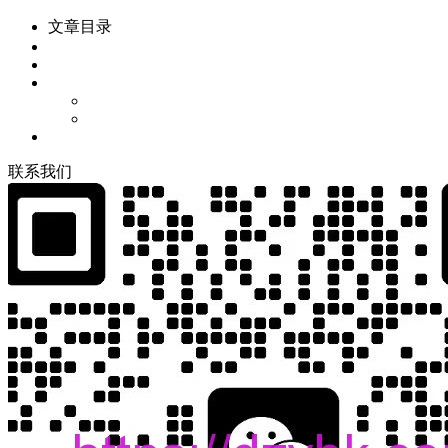
文章目录
联
系
我
们