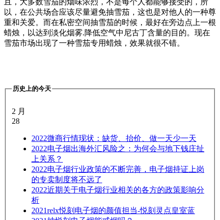
且，大多数雪茄的烟味浓烈，不是每个人都能够接受的，所
以，在公共场合应该尽量避免抽雪茄，这也是对他人的一种尊
重和关爱。而在私密空间抽雪茄的时候，最好在旁边点上一根
蜡烛，以达到淡化烟雾.降低空气中尼古丁含量的目的。现在
雪茄市场出现了一种雪茄专用蜡烛，效果就很不错。
历史上的今天
2 月
28
2022
微商行情现状：缺货、抬价、做一天少一天
2022
电子烟出海外汇风险之：为何会与地下钱庄扯
上关系？
2022
电子烟行业政策的不断完善，电子烟持证上岗
的专卖制度将不远了
2022
近期关于电子烟行业相关的各方的政策影响分
析
2021
relx悦刻电子烟的颜值担当-悦刻灵点皇室蓝