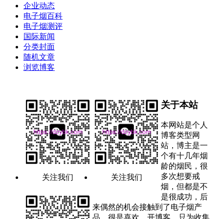
企业动态
电子烟百科
电子烟测评
国际新闻
分类封面
随机文章
浏览博客
关于本站
本网站是个人
博客类型网
站，博主是一
个有十几年烟
龄的烟民，很
多次想要戒
关注我们
关注我们
烟，但都是不
是很成功，后
来偶然的机会接触到了电子烟产
品，很是喜欢。开博客，只为收集