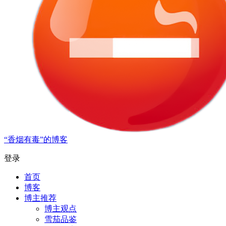
“香烟有毒”的博客
登录
首页
博客
博主推荐
博主观点
雪茄品鉴