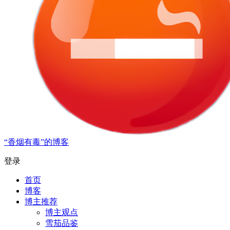
“香烟有毒”的博客
登录
首页
博客
博主推荐
博主观点
雪茄品鉴