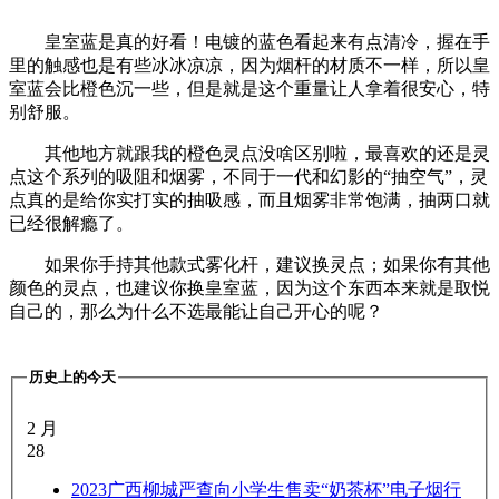
皇室蓝是真的好看！电镀的蓝色看起来有点清冷，握在手
里的触感也是有些冰冰凉凉，因为烟杆的材质不一样，所以皇
室蓝会比橙色沉一些，但是就是这个重量让人拿着很安心，特
别舒服。
其他地方就跟我的橙色灵点没啥区别啦，最喜欢的还是灵
点这个系列的吸阻和烟雾，不同于一代和幻影的“抽空气”，灵
点真的是给你实打实的抽吸感，而且烟雾非常饱满，抽两口就
已经很解瘾了。
如果你手持其他款式雾化杆，建议换灵点；如果你有其他
颜色的灵点，也建议你换皇室蓝，因为这个东西本来就是取悦
自己的，那么为什么不选最能让自己开心的呢？
历史上的今天
2 月
28
2023
广西柳城严查向小学生售卖“奶茶杯”电子烟行