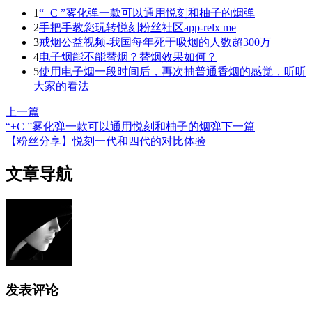
1
“+C ”雾化弹一款可以通用悦刻和柚子的烟弹
2
手把手教您玩转悦刻粉丝社区app-relx me
3
戒烟公益视频-我国每年死于吸烟的人数超300万
4
电子烟能不能替烟？替烟效果如何？
5
使用电子烟一段时间后，再次抽普通香烟的感觉，听听
大家的看法
上一篇
“+C ”雾化弹一款可以通用悦刻和柚子的烟弹
下一篇
【粉丝分享】悦刻一代和四代的对比体验
文章导航
发表评论