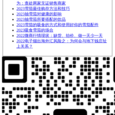
为：查处两家无证销售商家
2023
雪茄最佳购存方法和技巧
2023
抽雪茄对健康的影响
2023
抽雪茄所要搭配的饮品
2023
雪茄的吸食的方式和使用好你的雪茄配件
2023
吸食雪茄的场合
2022
微商行情现状：缺货、抬价、做一天少一天
2022
电子烟出海外汇风险之：为何会与地下钱庄扯
上关系？