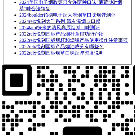
2024
美国电子烟政策只允许两种口味“薄荷”和“烟
草”味合法销售
2024
boulder铂德电子烟大漠烟草口味烟弹测评
2024
relx悦刻大千系列-清友溪烟12口感
2024
lami徕米的清风高原烟弹口味测评
2022
relx悦刻国标产品烟杆童锁功能介绍
2022
relx悦刻国标烟杆和烟弹产品使用操作注意事项
2022
relx悦刻国标产品烟油成分有哪些？
2022
relx悦刻国标烟草口味烟弹凉度说明