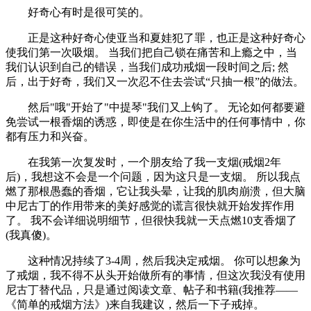
好奇心有时是很可笑的。
正是这种好奇心使亚当和夏娃犯了罪，也正是这种好奇心
使我们第一次吸烟。 当我们把自己锁在痛苦和上瘾之中，当
我们认识到自己的错误，当我们成功戒烟一段时间之后; 然
后，出于好奇，我们又一次忍不住去尝试“只抽一根”的做法。
然后"哦"开始了"中提琴"我们又上钩了。 无论如何都要避
免尝试一根香烟的诱惑，即使是在你生活中的任何事情中，你
都有压力和兴奋。
在我第一次复发时，一个朋友给了我一支烟(戒烟2年
后)，我想这不会是一个问题，因为这只是一支烟。 所以我点
燃了那根愚蠢的香烟，它让我头晕，让我的肌肉崩溃，但大脑
中尼古丁的作用带来的美好感觉的谎言很快就开始发挥作用
了。 我不会详细说明细节，但很快我就一天点燃10支香烟了
(我真傻)。
这种情况持续了3-4周，然后我决定戒烟。 你可以想象为
了戒烟，我不得不从头开始做所有的事情，但这次我没有使用
尼古丁替代品，只是通过阅读文章、帖子和书籍(我推荐——
《简单的戒烟方法》)来自我建议，然后一下子戒掉。