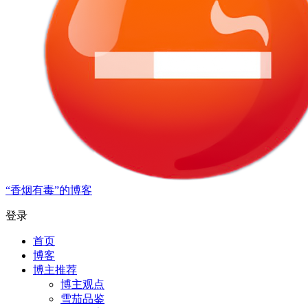
“香烟有毒”的博客
登录
首页
博客
博主推荐
博主观点
雪茄品鉴