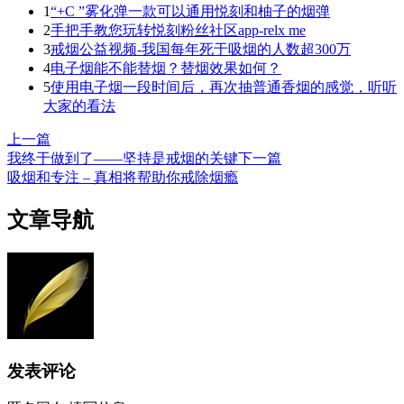
1
“+C ”雾化弹一款可以通用悦刻和柚子的烟弹
2
手把手教您玩转悦刻粉丝社区app-relx me
3
戒烟公益视频-我国每年死于吸烟的人数超300万
4
电子烟能不能替烟？替烟效果如何？
5
使用电子烟一段时间后，再次抽普通香烟的感觉，听听
大家的看法
上一篇
我终于做到了——坚持是戒烟的关键
下一篇
吸烟和专注 – 真相将帮助你戒除烟瘾
文章导航
发表评论