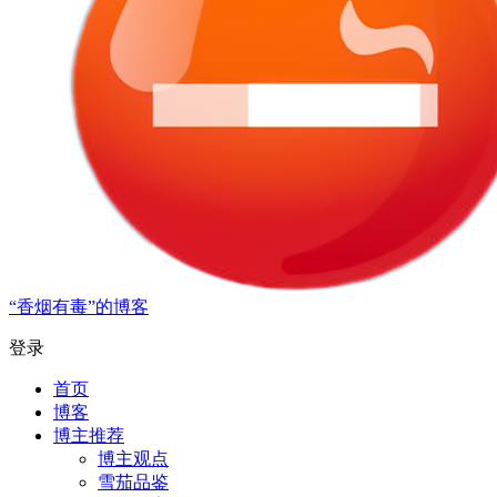
“香烟有毒”的博客
登录
首页
博客
博主推荐
博主观点
雪茄品鉴