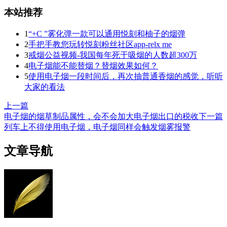
本站推荐
1
“+C ”雾化弹一款可以通用悦刻和柚子的烟弹
2
手把手教您玩转悦刻粉丝社区app-relx me
3
戒烟公益视频-我国每年死于吸烟的人数超300万
4
电子烟能不能替烟？替烟效果如何？
5
使用电子烟一段时间后，再次抽普通香烟的感觉，听听
大家的看法
上一篇
电子烟的烟草制品属性，会不会加大电子烟出口的税收
下一篇
列车上不得使用电子烟，电子烟同样会触发烟雾报警
文章导航