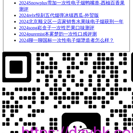
2024
Snowplus雪加一次性电子烟鸭嘴兽-西柚百香果
测评
2024
relx悦刻五代烟弹冰镇西瓜-外贸版
2024
北京顺义区一店家销售水果味电子烟获刑一年
2024
song崧盒子一次性芒果口味测评
2024
puremist本雾楚韵一次性口感评测
2024
聊一聊国标一次性电子烟犟造者怎么样？