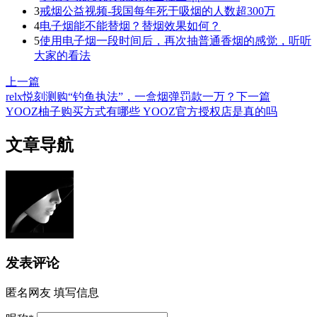
3
戒烟公益视频-我国每年死于吸烟的人数超300万
4
电子烟能不能替烟？替烟效果如何？
5
使用电子烟一段时间后，再次抽普通香烟的感觉，听听
大家的看法
上一篇
relx悦刻测购“钓鱼执法”，一盒烟弹罚款一万？
下一篇
YOOZ柚子购买方式有哪些 YOOZ官方授权店是真的吗
文章导航
发表评论
匿名网友
填写信息