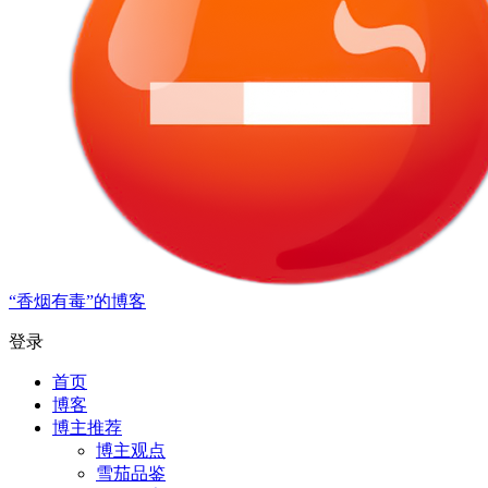
“香烟有毒”的博客
登录
首页
博客
博主推荐
博主观点
雪茄品鉴