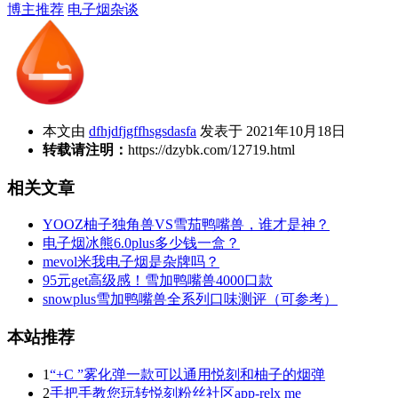
博主推荐
电子烟杂谈
本文由
dfhjdfjgffhsgsdasfa
发表于 2021年10月18日
转载请注明：
https://dzybk.com/12719.html
相关文章
YOOZ柚子独角兽VS雪茄鸭嘴兽，谁才是神？
电子烟冰熊6.0plus多少钱一盒？
mevol米我电子烟是杂牌吗？
95元get高级感！雪加鸭嘴兽4000口款
snowplus雪加鸭嘴兽全系列口味测评（可参考）
本站推荐
1
“+C ”雾化弹一款可以通用悦刻和柚子的烟弹
2
手把手教您玩转悦刻粉丝社区app-relx me