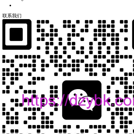
联
系
我
们