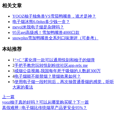
相关文章
YOOZ柚子独角兽VS雪茄鸭嘴兽，谁才是神？
电子烟冰熊6.0plus多少钱一盒？
mevol米我电子烟是杂牌吗？
95元get高级感！雪加鸭嘴兽4000口款
snowplus雪加鸭嘴兽全系列口味测评（可参考）
本站推荐
1
“+C ”雾化弹一款可以通用悦刻和柚子的烟弹
2
手把手教您玩转悦刻粉丝社区app-relx me
3
戒烟公益视频-我国每年死于吸烟的人数超300万
4
电子烟能不能替烟？替烟效果如何？
5
使用电子烟一段时间后，再次抽普通香烟的感觉，听听
大家的看法
上一篇
yooz柚子真的好吗？可以从哪里购买呢？
下一篇
真假难辨 | 电子烟比传统烟草产品更安全95%？