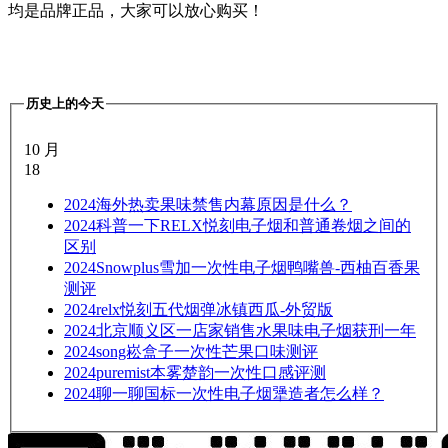
均是品牌正品，大家可以放心购买！
历史上的今天
10 月
18
2024
海外热卖果味禁售内幕原因是什么？
2024
科普一下RELX悦刻电子烟和普通卷烟之间的
区别
2024
Snowplus雪加一次性电子烟鸭嘴兽-西柚百香果
测评
2024
relx悦刻五代烟弹冰镇西瓜-外贸版
2024
北京顺义区一店家销售水果味电子烟获刑一年
2024
song崧盒子一次性芒果口味测评
2024
puremist本雾楚韵一次性口感评测
2024
聊一聊国标一次性电子烟犟造者怎么样？