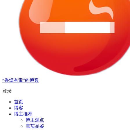
“香烟有毒”的博客
登录
首页
博客
博主推荐
博主观点
雪茄品鉴