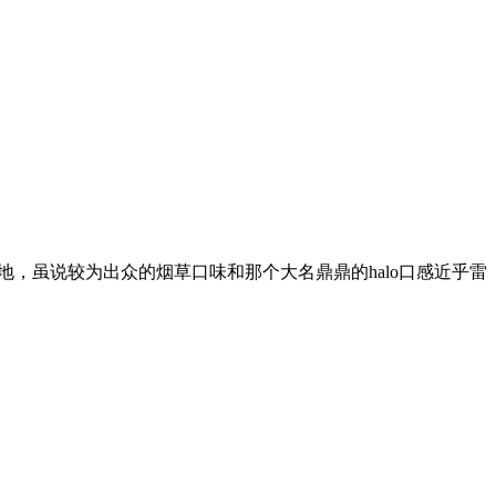
之地，虽说较为出众的烟草口味和那个大名鼎鼎的halo口感近乎雷