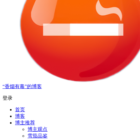
“香烟有毒”的博客
登录
首页
博客
博主推荐
博主观点
雪茄品鉴