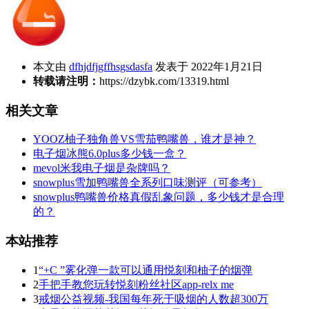
本文由
dfhjdfjgffhsgsdasfa
发表于 2022年1月21日
转载请注明：
https://dzybk.com/13319.html
相关文章
YOOZ柚子独角兽VS雪茄鸭嘴兽，谁才是神？
电子烟冰熊6.0plus多少钱一盒？
mevol米我电子烟是杂牌吗？
snowplus雪加鸭嘴兽全系列口味测评（可参考）
snowplus鸭嘴兽价格真假乱象问题，多少钱才是合理
的？
本站推荐
1
“+C ”雾化弹一款可以通用悦刻和柚子的烟弹
2
手把手教您玩转悦刻粉丝社区app-relx me
3
戒烟公益视频-我国每年死于吸烟的人数超300万