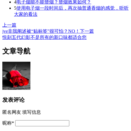
4
电子烟能不能替烟？替烟效果如何？
5
使用电子烟一段时间后，再次抽普通香烟的感觉，听听
大家的看法
上一篇
jve非我阐述被“贴标签”很可怕？NO！
下一篇
悦刻五代幻影不是所有的新口味都适合您
文章导航
发表评论
匿名网友
填写信息
昵称
*