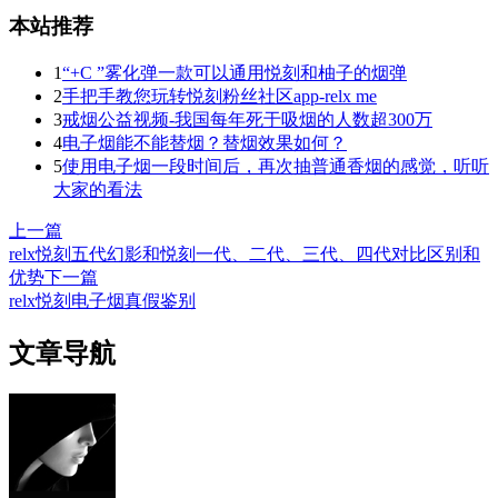
本站推荐
1
“+C ”雾化弹一款可以通用悦刻和柚子的烟弹
2
手把手教您玩转悦刻粉丝社区app-relx me
3
戒烟公益视频-我国每年死于吸烟的人数超300万
4
电子烟能不能替烟？替烟效果如何？
5
使用电子烟一段时间后，再次抽普通香烟的感觉，听听
大家的看法
上一篇
relx悦刻五代幻影和悦刻一代、二代、三代、四代对比区别和
优势
下一篇
relx悦刻电子烟真假鉴别
文章导航