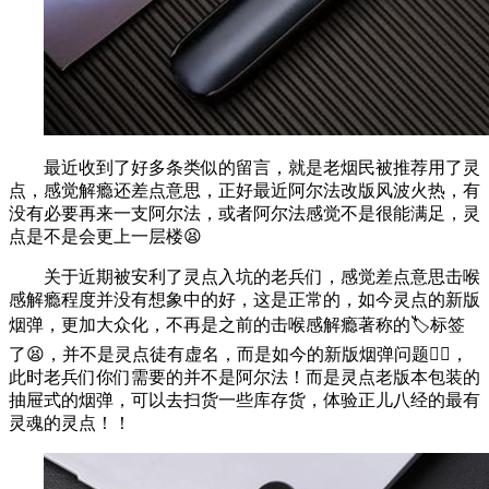
最近收到了好多条类似的留言，就是老烟民被推荐用了灵
点，感觉解瘾还差点意思，正好最近阿尔法改版风波火热，有
没有必要再来一支阿尔法，或者阿尔法感觉不是很能满足，灵
点是不是会更上一层楼😫
关于近期被安利了灵点入坑的老兵们，感觉差点意思击喉
感解瘾程度并没有想象中的好，这是正常的，如今灵点的新版
烟弹，更加大众化，不再是之前的击喉感解瘾著称的🏷标签
了😫，并不是灵点徒有虚名，而是如今的新版烟弹问题🤦‍♀️，
此时老兵们你们需要的并不是阿尔法！而是灵点老版本包装的
抽屉式的烟弹，可以去扫货一些库存货，体验正儿八经的最有
灵魂的灵点！！