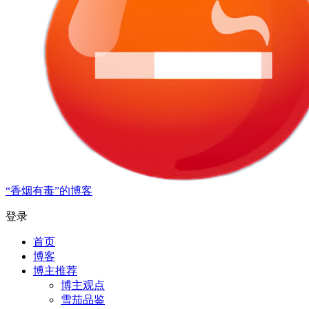
“香烟有毒”的博客
登录
首页
博客
博主推荐
博主观点
雪茄品鉴