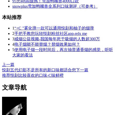
95元get高级感！雪加鸭嘴兽4000口款
snowplus雪加鸭嘴兽全系列口味测评（可参考）
本站推荐
1
“+C ”雾化弹一款可以通用悦刻和柚子的烟弹
2
手把手教您玩转悦刻粉丝社区app-relx me
3
戒烟公益视频-我国每年死于吸烟的人数超300万
4
电子烟能不能替烟？替烟效果如何？
5
使用电子烟一段时间后，再次抽普通香烟的感觉，听听
大家的看法
上一篇
悦刻五代幻影不是所有的新口味都适合您
下一篇
推荐悦刻比较喜欢的口味-C味鲜橙
文章导航