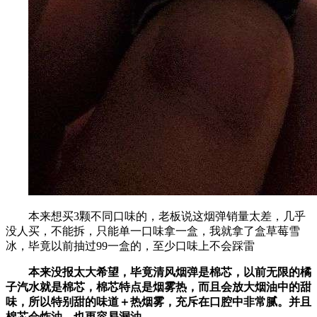
本来想买3颗不同口味的，老板说这烟弹销量太差，几乎
没人买，不能拆，只能单一口味拿一盒，我就拿了盒草莓雪
冰，毕竟以前抽过99一盒的，至少口味上不会踩雷
本来没报太大希望，毕竟清风烟弹是棉芯，以前无限的橘
子汽水就是棉芯，棉芯特点是烟雾热，而且会放大烟油中的甜
味，所以特别甜的味道＋热烟雾，充斥在口腔中非常腻。并且
棉芯会炸油，也更容易漏油