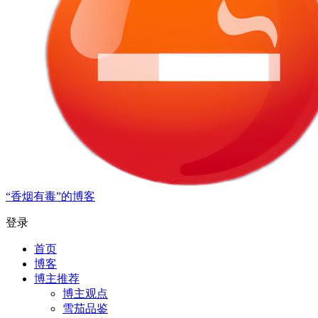
“香烟有毒”的博客
登录
首页
博客
博主推荐
博主观点
雪茄品鉴