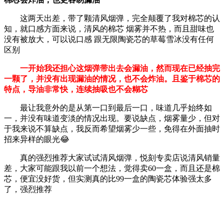
这两天出差，带了颗清风烟弹，完全颠覆了我对棉芯的认
知，就口感方面来说，清风的棉芯 烟雾并不热，而且甜味也
没有被放大，可以说口感 跟无限陶瓷芯的草莓雪冰没有任何
区别
一开始我还担心这烟弹带出去会漏油，然而现在已经抽完
一颗了，并没有出现漏油的情况，也不会炸油。且鉴于棉芯的
特点，导油非常快，连续抽吸也不会糊芯
最让我意外的是从第一口到最后一口，味道几乎始终如
一，并没有味道变淡的情况出现。要说缺点，烟雾量少，但对
于我来说不算缺点，我反而希望烟雾少一些，免得在外面抽时
招来异样的眼光😂
真的强烈推荐大家试试清风烟弹，悦刻专卖店说清风销量
差，大家可能跟我以前一个想法，觉得卖60一盒，而且还是棉
芯，便宜没好货，但实测真的比99一盒的陶瓷芯体验强太多
了，强烈推荐