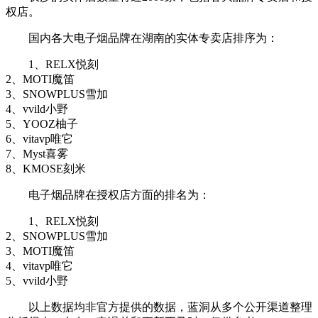
权店。
国内各大电子烟品牌在湖南的实体专卖店排序为：
1、RELX悦刻
2、MOTI魔笛
3、SNOWPLUS雪加
4、vvild小野
5、YOOZ柚子
6、vitavp唯它
7、Myst喜雾
8、KMOSE刻米
电子烟品牌在授权店方面的排名为：
1、RELX悦刻
2、SNOWPLUS雪加
3、MOTI魔笛
4、vitavp唯它
5、vvild小野
以上数据均非官方提供的数据，蓝洞从多个公开渠道整理