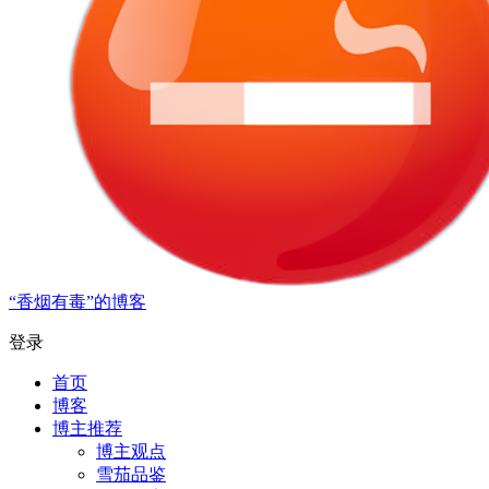
“香烟有毒”的博客
登录
首页
博客
博主推荐
博主观点
雪茄品鉴