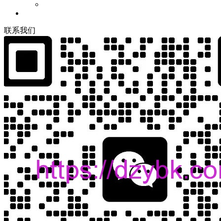
联
系
我
们