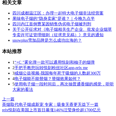
相关文章
四川成都温江区：办理一起特大电子烟非法经营案
果味电子烟的“隐身卖家”是谁？｜今晚九点半
四川内江首例曹某因销售伪劣电子烟被判刑
关于公开征求对《电子烟相关生产企业、批发企业烟草
专卖许可证管理细则（征求意见稿）》意见的通知
snowplus雪加品牌是怎么成功出海的？
本站推荐
1
“+C ”雾化弹一款可以通用悦刻和柚子的烟弹
2
手把手教您玩转悦刻粉丝社区app-relx me
3
戒烟公益视频-我国每年死于吸烟的人数超300万
4
电子烟能不能替烟？替烟效果如何？
5
使用电子烟一段时间后，再次抽普通香烟的感觉，听听
大家的看法
上一篇
茶烟取代电子烟成新宠 专家：吸食无香更无益
下一篇
relx悦刻在美国上市首日暴涨146%汪莹身价超1700亿元