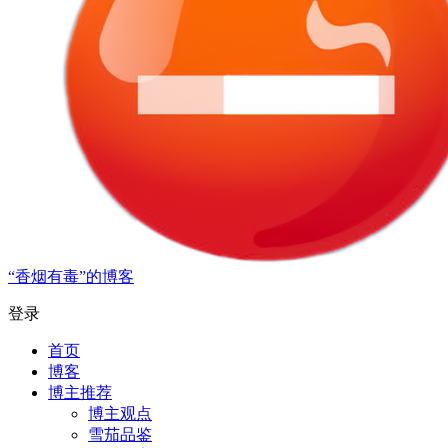
“香烟有毒”的博客
登录
首页
博客
博主推荐
博主观点
雪茄品鉴