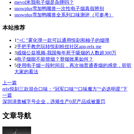
mevol米我电子烟是杂牌吗？
snowplus雪加鸭嘴兽一次性电子烟真假辨别
snowplus雪加鸭嘴兽全系列口味测评（可参考）
本站推荐
1
“+C ”雾化弹一款可以通用悦刻和柚子的烟弹
2
手把手教您玩转悦刻粉丝社区app-relx me
3
戒烟公益视频-我国每年死于吸烟的人数超300万
4
电子烟能不能替烟？替烟效果如何？
5
使用电子烟一段时间后，再次抽普通香烟的感觉，听听
大家的看法
上一篇
relx悦刻三款混合口味：“冠军口味”“口味魔方”“必选明星”
下
一篇
深圳清查械字号企业，违规生产0尼产品或被重罚
文章导航