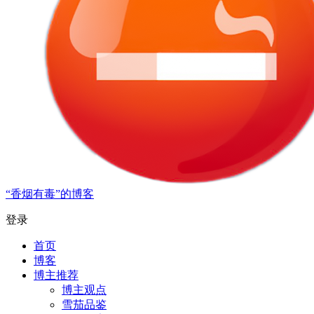
“香烟有毒”的博客
登录
首页
博客
博主推荐
博主观点
雪茄品鉴