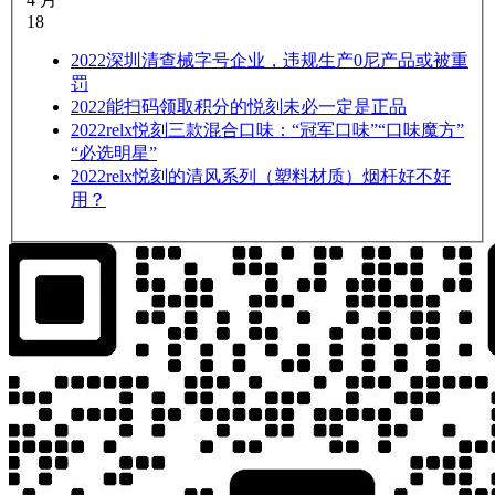
18
2022
深圳清查械字号企业，违规生产0尼产品或被重
罚
2022
能扫码领取积分的悦刻未必一定是正品
2022
relx悦刻三款混合口味：“冠军口味”“口味魔方”
“必选明星”
2022
relx悦刻的清风系列（塑料材质）烟杆好不好
用？