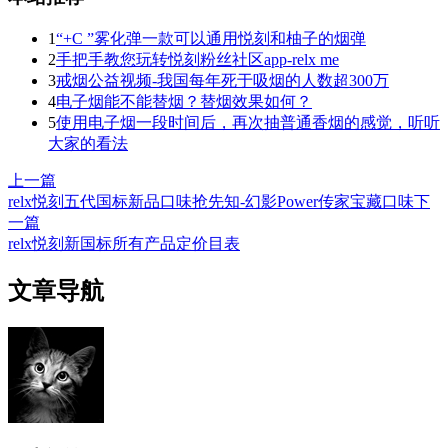
1
“+C ”雾化弹一款可以通用悦刻和柚子的烟弹
2
手把手教您玩转悦刻粉丝社区app-relx me
3
戒烟公益视频-我国每年死于吸烟的人数超300万
4
电子烟能不能替烟？替烟效果如何？
5
使用电子烟一段时间后，再次抽普通香烟的感觉，听听
大家的看法
上一篇
relx悦刻五代国标新品口味抢先知-幻影Power传家宝藏口味
下
一篇
relx悦刻新国标所有产品定价目表
文章导航