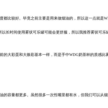
度都比较好。毕竟之前主要是用来做烟油的，所以这一点就是W
所以长时间使用雾状可乐罐可能会更舒服，所以我推荐雾状可乐
前的大彩蛋和大焕彩基本一样，而是手中WDG奶茶杯的质感比
烟油的容量都更多。虽然很多一次性嘴里都有水，但我们可以从