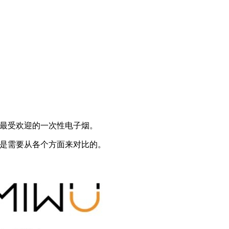
是最受欢迎的一次性电子烟。
定是需要从各个方面来对比的。