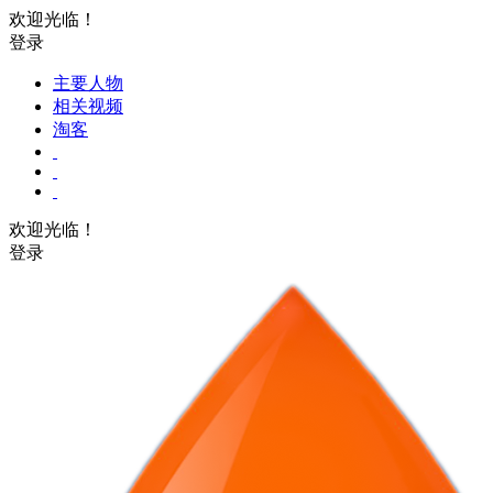
欢迎光临！
登录
主要人物
相关视频
淘客
欢迎光临！
登录