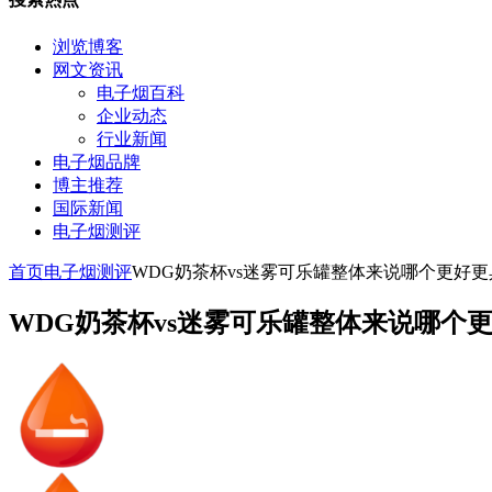
浏览博客
网文资讯
电子烟百科
企业动态
行业新闻
电子烟品牌
博主推荐
国际新闻
电子烟测评
首页
电子烟测评
WDG奶茶杯vs迷雾可乐罐整体来说哪个更好
WDG奶茶杯vs迷雾可乐罐整体来说哪个