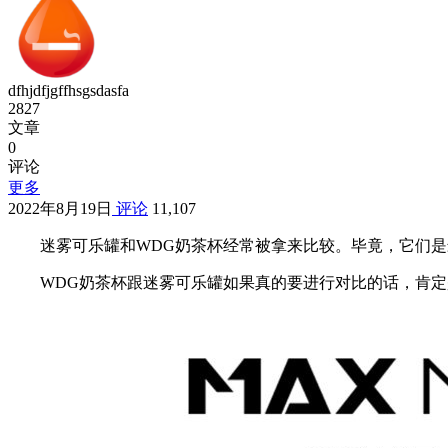
dfhjdfjgffhsgsdasfa
2827
文章
0
评论
更多
2022年8月19日
评论
11,107
迷雾可乐罐和WDG奶茶杯经常被拿来比较。毕竟，它们
WDG奶茶杯跟迷雾可乐罐如果真的要进行对比的话，肯