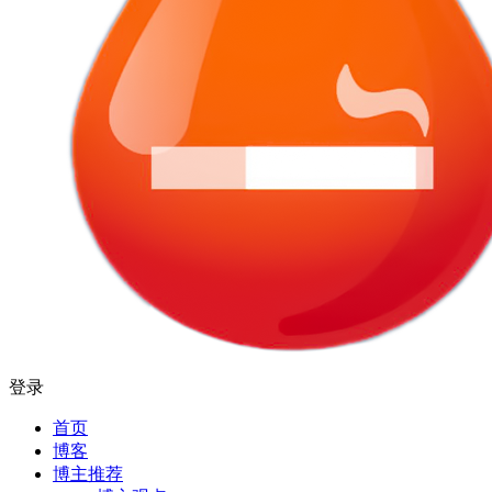
登录
首页
博客
博主推荐